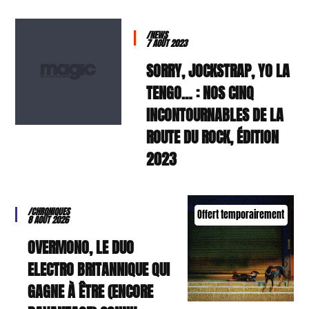
/NEWS
7 AOÛT 2023
SORRY, JOCKSTRAP, YO LA
TENGO… : NOS CINQ
INCONTOURNABLES DE LA
ROUTE DU ROCK, ÉDITION
2023
/CHRONIQUES
Offert temporairement
8 AOÛT 2026
OVERMONO, LE DUO
ELECTRO BRITANNIQUE QUI
GAGNE À ÊTRE (ENCORE