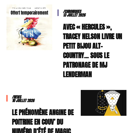
/CHRONIQUES
Offert temporairement
13 JUILLET 2026
AVEC « HERCULES »,
TRACEY NELSON LIVRE UN
PETIT BIJOU ALT-
COUNTRY… SOUS LE
PATRONAGE DE MJ
LENDERMAN
/NEWS
10 JUILLET 2026
LE PHÉNOMÈNE ANGINE DE
POITRINE EN COUV’ DU
NUMÉRO D’ÉTÉ DE MAGIC