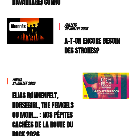
DAVANTAGE) CONNU
/BILLETS
Abonnés
29 JUILLET 2026
A-T-ON ENCORE BESOIN
DES STROKES?
/NEWS
21 JUILLET 2026
ELIAS RØNNENFELT,
HORSEGIRL, THE FEMCELS
OU MOIN… : NOS PÉPITES
CACHÉES DE LA ROUTE DU
ROCK 2026