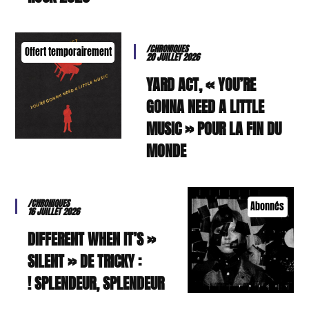
/CHRONIQUES
Offert temporairement
20 JUILLET 2026
YARD ACT, « YOU’RE
GONNA NEED A LITTLE
MUSIC » POUR LA FIN DU
MONDE
/CHRONIQUES
Abonnés
16 JUILLET 2026
« DIFFERENT WHEN IT’S
SILENT » DE TRICKY :
SPLENDEUR, SPLENDEUR !