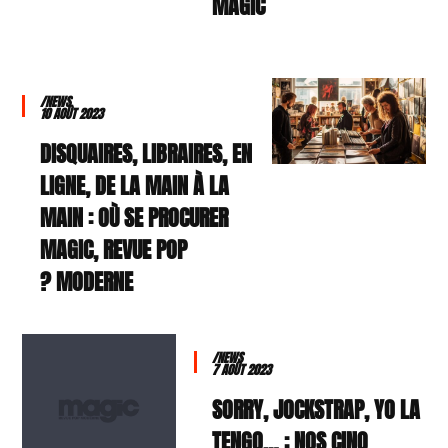
MAGIC
/NEWS
10 AOÛT 2023
DISQUAIRES, LIBRAIRES, EN
LIGNE, DE LA MAIN À LA
MAIN : OÙ SE PROCURER
MAGIC, REVUE POP
MODERNE ?
/NEWS
7 AOÛT 2023
SORRY, JOCKSTRAP, YO LA
TENGO… : NOS CINQ