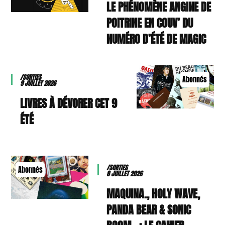
LE PHÉNOMÈNE ANGINE DE
POITRINE EN COUV’ DU
NUMÉRO D’ÉTÉ DE MAGIC
/SORTIES
Abonnés
9 JUILLET 2026
9 LIVRES À DÉVORER CET
ÉTÉ
/SORTIES
Abonnés
8 JUILLET 2026
MAQUINA., HOLY WAVE,
PANDA BEAR & SONIC