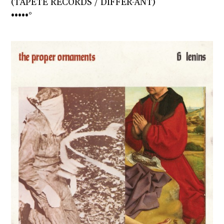
(TAPETE RECORDS / DIFFER-ANT)
•••••°