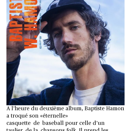
A l’heure du deuxième album, Baptiste Hamon
a troqué son «éternelle»
casquette
de
baseball pour celle d’un
taulier
de la
chansons folk. Il prend les