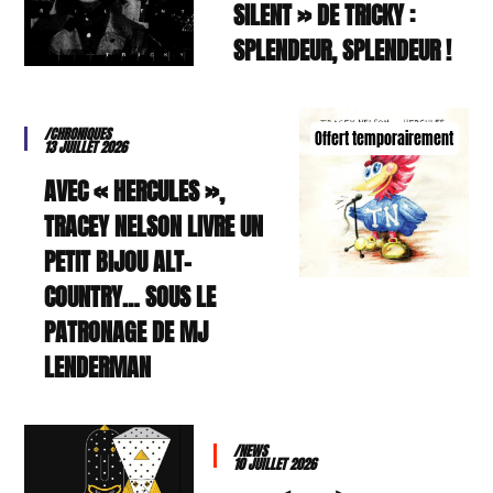
SILENT » DE TRICKY :
SPLENDEUR, SPLENDEUR !
/CHRONIQUES
Offert temporairement
13 JUILLET 2026
AVEC « HERCULES »,
TRACEY NELSON LIVRE UN
PETIT BIJOU ALT-
COUNTRY… SOUS LE
PATRONAGE DE MJ
LENDERMAN
/NEWS
10 JUILLET 2026