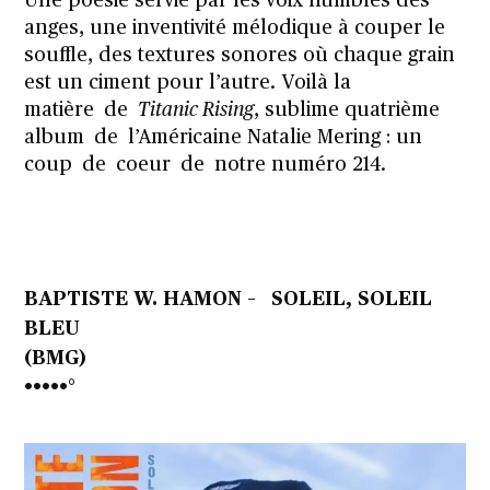
Une poésie servie par les voix humbles des
anges, une inventivité mélodique à couper le
souffle, des textures sonores où chaque grain
est un ciment pour l’autre. Voilà la
matière
de
Titanic Rising
, sublime quatrième
album
de
l’Américaine Natalie Mering : un
coup
de
coeur
de
notre numéro 214.
BAPTISTE W. HAMON – SOLEIL, SOLEIL
BLEU
(BMG)
•••••°