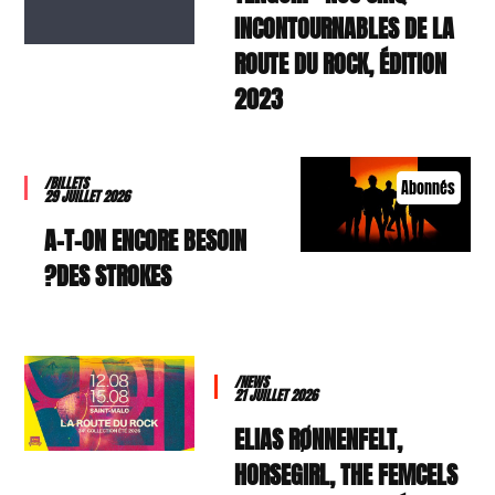
INCONTOURNABLES DE LA
ROUTE DU ROCK, ÉDITION
2023
/BILLETS
Abonnés
29 JUILLET 2026
A-T-ON ENCORE BESOIN
DES STROKES?
/NEWS
21 JUILLET 2026
ELIAS RØNNENFELT,
HORSEGIRL, THE FEMCELS