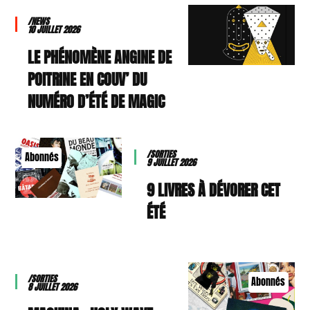
/NEWS
10 JUILLET 2026
LE PHÉNOMÈNE ANGINE DE
POITRINE EN COUV’ DU
NUMÉRO D’ÉTÉ DE MAGIC
/SORTIES
Abonnés
9 JUILLET 2026
9 LIVRES À DÉVORER CET
ÉTÉ
/SORTIES
Abonnés
8 JUILLET 2026