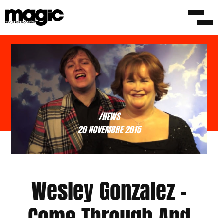
/NEWS
20 NOVEMBRE 2015
Wesley Gonzalez –
Come Through And