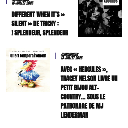
Abonnés
16 JUILLET 2026
« DIFFERENT WHEN IT’S
SILENT » DE TRICKY :
SPLENDEUR, SPLENDEUR !
/CHRONIQUES
Offert temporairement
13 JUILLET 2026
AVEC « HERCULES »,
TRACEY NELSON LIVRE UN
PETIT BIJOU ALT-
COUNTRY… SOUS LE
PATRONAGE DE MJ
LENDERMAN