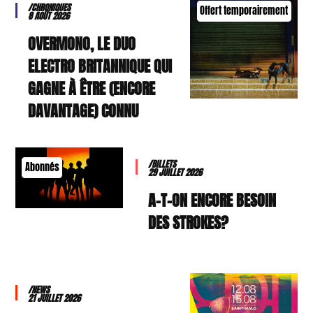
/CHRONIQUES
Offert temporairement
8 AOÛT 2026
OVERMONO, LE DUO
ELECTRO BRITANNIQUE QUI
GAGNE À ÊTRE (ENCORE
DAVANTAGE) CONNU
/BILLETS
Abonnés
29 JUILLET 2026
A-T-ON ENCORE BESOIN
DES STROKES?
/NEWS
21 JUILLET 2026