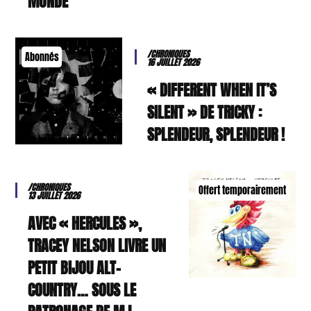
MONDE
/CHRONIQUES
Abonnés
16 JUILLET 2026
« DIFFERENT WHEN IT’S
SILENT » DE TRICKY :
SPLENDEUR, SPLENDEUR !
/CHRONIQUES
Offert temporairement
13 JUILLET 2026
AVEC « HERCULES »,
TRACEY NELSON LIVRE UN
PETIT BIJOU ALT-
COUNTRY… SOUS LE