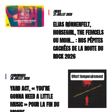
/NEWS
21 JUILLET 2026
ELIAS RØNNENFELT,
HORSEGIRL, THE FEMCELS
OU MOIN… : NOS PÉPITES
CACHÉES DE LA ROUTE DU
ROCK 2026
/CHRONIQUES
Offert temporairement
20 JUILLET 2026
YARD ACT, « YOU’RE
GONNA NEED A LITTLE
MUSIC » POUR LA FIN DU