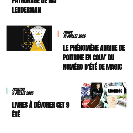
PATRONAGE DE MJ
LENDERMAN
/NEWS
10 JUILLET 2026
LE PHÉNOMÈNE ANGINE DE
POITRINE EN COUV’ DU
NUMÉRO D’ÉTÉ DE MAGIC
/SORTIES
Abonnés
9 JUILLET 2026
9 LIVRES À DÉVORER CET
ÉTÉ