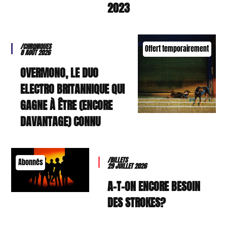
2023
/CHRONIQUES
Offert temporairement
8 AOÛT 2026
OVERMONO, LE DUO
ELECTRO BRITANNIQUE QUI
GAGNE À ÊTRE (ENCORE
DAVANTAGE) CONNU
/BILLETS
Abonnés
29 JUILLET 2026
A-T-ON ENCORE BESOIN
DES STROKES?