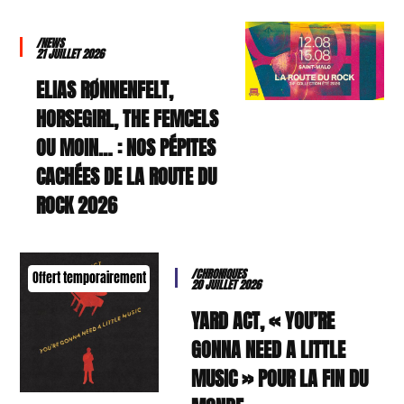
/NEWS
21 JUILLET 2026
ELIAS RØNNENFELT,
HORSEGIRL, THE FEMCELS
OU MOIN… : NOS PÉPITES
CACHÉES DE LA ROUTE DU
ROCK 2026
/CHRONIQUES
Offert temporairement
20 JUILLET 2026
YARD ACT, « YOU’RE
GONNA NEED A LITTLE
MUSIC » POUR LA FIN DU