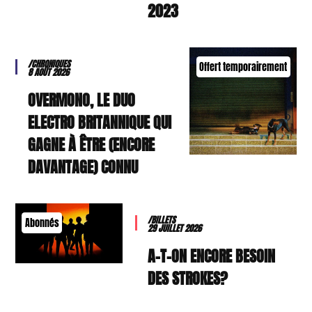
2023
/CHRONIQUES
Offert temporairement
8 AOÛT 2026
OVERMONO, LE DUO
ELECTRO BRITANNIQUE QUI
GAGNE À ÊTRE (ENCORE
DAVANTAGE) CONNU
/BILLETS
Abonnés
29 JUILLET 2026
A-T-ON ENCORE BESOIN
DES STROKES?