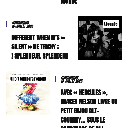
MONDE
/CHRONIQUES
Abonnés
16 JUILLET 2026
« DIFFERENT WHEN IT’S
SILENT » DE TRICKY :
SPLENDEUR, SPLENDEUR !
/CHRONIQUES
Offert temporairement
13 JUILLET 2026
AVEC « HERCULES »,
TRACEY NELSON LIVRE UN
PETIT BIJOU ALT-
COUNTRY… SOUS LE