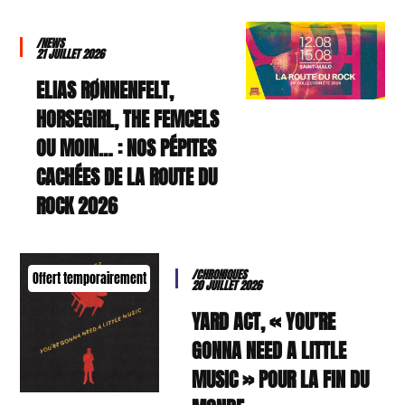
/NEWS
21 JUILLET 2026
ELIAS RØNNENFELT,
HORSEGIRL, THE FEMCELS
OU MOIN… : NOS PÉPITES
CACHÉES DE LA ROUTE DU
ROCK 2026
/CHRONIQUES
Offert temporairement
20 JUILLET 2026
YARD ACT, « YOU’RE
GONNA NEED A LITTLE
MUSIC » POUR LA FIN DU