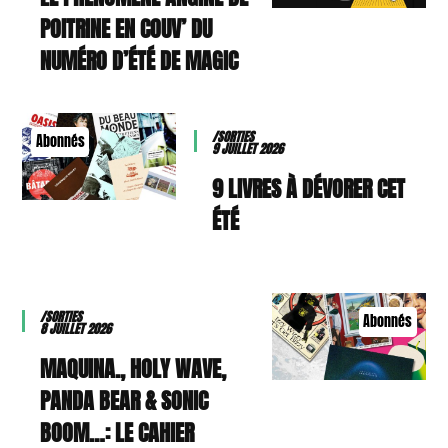
POITRINE EN COUV’ DU
NUMÉRO D’ÉTÉ DE MAGIC
/SORTIES
Abonnés
9 JUILLET 2026
9 LIVRES À DÉVORER CET
ÉTÉ
/SORTIES
Abonnés
8 JUILLET 2026
MAQUINA., HOLY WAVE,
PANDA BEAR & SONIC
BOOM…: LE CAHIER