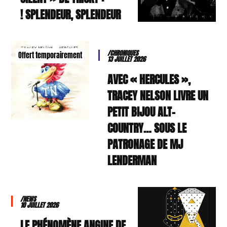
SPLENDEUR, SPLENDEUR !
/CHRONIQUES
Offert temporairement
13 JUILLET 2026
AVEC « HERCULES »,
TRACEY NELSON LIVRE UN
PETIT BIJOU ALT-
COUNTRY… SOUS LE
PATRONAGE DE MJ
LENDERMAN
/NEWS
10 JUILLET 2026
LE PHÉNOMÈNE ANGINE DE