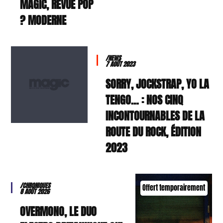
MAGIC, REVUE POP
MODERNE ?
/NEWS
7 AOÛT 2023
SORRY, JOCKSTRAP, YO LA
TENGO… : NOS CINQ
INCONTOURNABLES DE LA
ROUTE DU ROCK, ÉDITION
2023
/CHRONIQUES
Offert temporairement
8 AOÛT 2026
OVERMONO, LE DUO