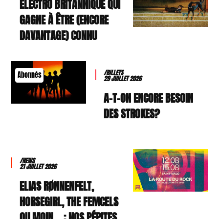
ELECTRO BRITANNIQUE QUI
GAGNE À ÊTRE (ENCORE
DAVANTAGE) CONNU
/BILLETS
Abonnés
29 JUILLET 2026
A-T-ON ENCORE BESOIN
DES STROKES?
/NEWS
21 JUILLET 2026
ELIAS RØNNENFELT,
HORSEGIRL, THE FEMCELS
OU MOIN… : NOS PÉPITES