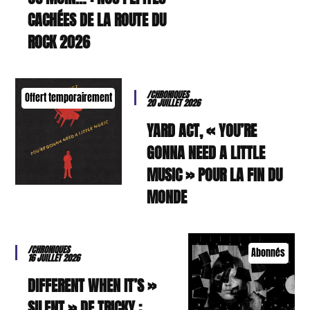
CACHÉES DE LA ROUTE DU
ROCK 2026
/CHRONIQUES
Offert temporairement
20 JUILLET 2026
YARD ACT, « YOU’RE
GONNA NEED A LITTLE
MUSIC » POUR LA FIN DU
MONDE
/CHRONIQUES
Abonnés
16 JUILLET 2026
« DIFFERENT WHEN IT’S
SILENT » DE TRICKY :