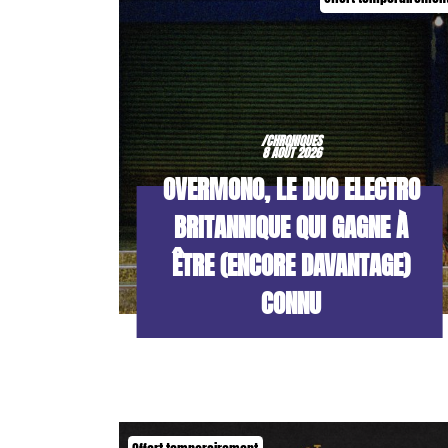
/CHRONIQUES
8 AOÛT 2026
OVERMONO, LE DUO ELECTRO
BRITANNIQUE QUI GAGNE À
ÊTRE (ENCORE DAVANTAGE)
CONNU