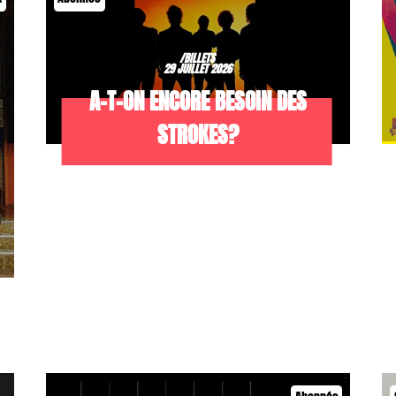
/BILLETS
29 JUILLET 2026
A-T-ON ENCORE BESOIN DES
STROKES?