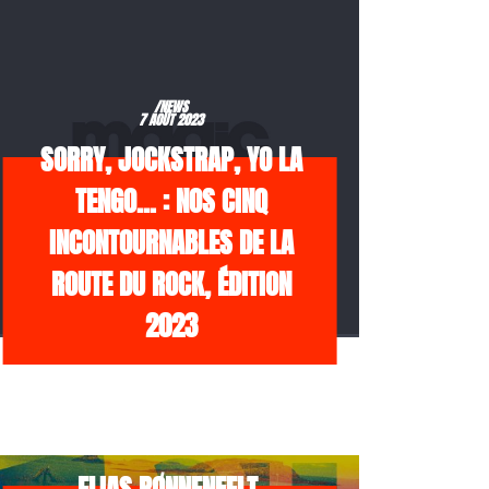
/NEWS
7 AOÛT 2023
SORRY, JOCKSTRAP, YO LA
TENGO… : NOS CINQ
INCONTOURNABLES DE LA
ROUTE DU ROCK, ÉDITION
2023
/NEWS
21 JUILLET 2026