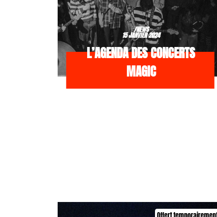
/NEWS
15 JANVIER 2024
L’AGENDA DES CONCERTS
MAGIC
Offert temporairemen