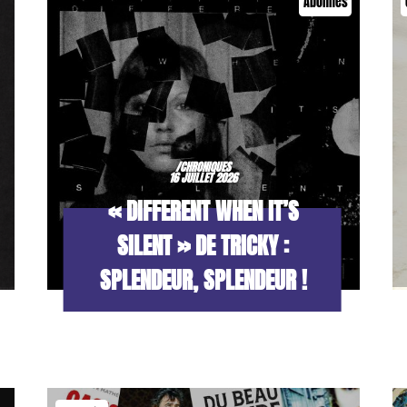
Abonnés
/CHRONIQUES
16 JUILLET 2026
« DIFFERENT WHEN IT’S
SILENT » DE TRICKY :
SPLENDEUR, SPLENDEUR !