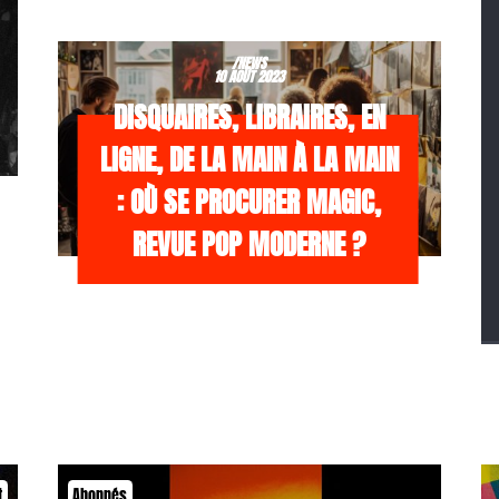
/NEWS
10 AOÛT 2023
DISQUAIRES, LIBRAIRES, EN
LIGNE, DE LA MAIN À LA MAIN
: OÙ SE PROCURER MAGIC,
REVUE POP MODERNE ?
t
Abonnés