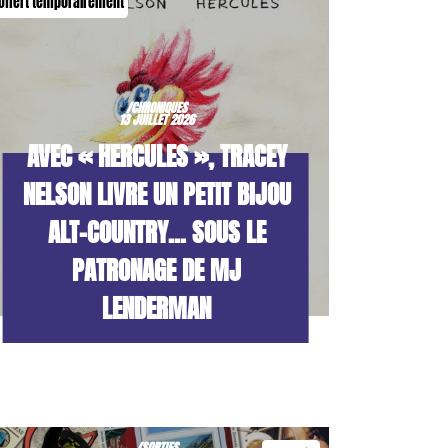
Offert temporairement
/CHRONIQUES
13 JUILLET 2026
AVEC « HERCULES », TRACEY
NELSON LIVRE UN PETIT BIJOU
ALT-COUNTRY… SOUS LE
PATRONAGE DE MJ
LENDERMAN
/SORTIES