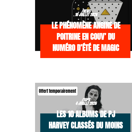
/NEWS
10 JUILLET 2026
LE PHÉNOMÈNE ANGINE DE
POITRINE EN COUV’ DU
NUMÉRO D’ÉTÉ DE MAGIC
Offert temporairement
/TOPS
4 JUILLET 2026
LES 10 ALBUMS DE PJ
HARVEY CLASSÉS DU MOINS