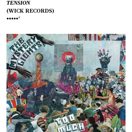
TENSION
(WICK RECORDS)
•••••°