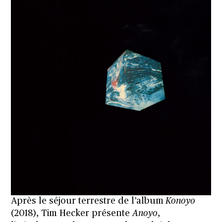
Après le séjour terrestre de l’album
Konoyo
(2018), Tim Hecker présente
Anoyo
,