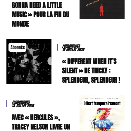
GONNA NEED A LITTLE
MUSIC » POUR LA FIN DU
MONDE
/CHRONIQUES
Abonnés
16 JUILLET 2026
« DIFFERENT WHEN IT’S
SILENT » DE TRICKY :
SPLENDEUR, SPLENDEUR !
/CHRONIQUES
Offert temporairement
13 JUILLET 2026
AVEC « HERCULES »,
TRACEY NELSON LIVRE UN