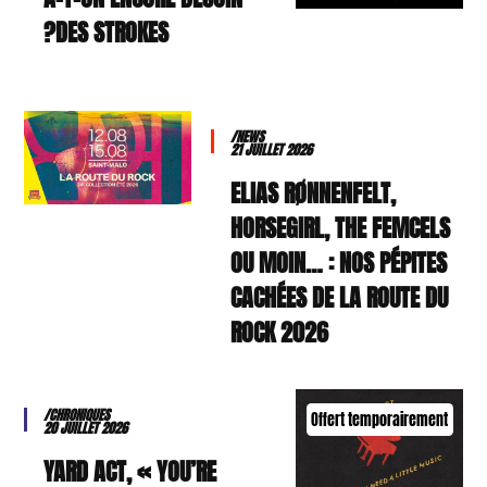
DES STROKES?
/NEWS
21 JUILLET 2026
ELIAS RØNNENFELT,
HORSEGIRL, THE FEMCELS
OU MOIN… : NOS PÉPITES
CACHÉES DE LA ROUTE DU
ROCK 2026
/CHRONIQUES
Offert temporairement
20 JUILLET 2026
YARD ACT, « YOU’RE