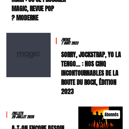
MAGIC, REVUE POP
MODERNE ?
/NEWS
7 AOÛT 2023
SORRY, JOCKSTRAP, YO LA
TENGO… : NOS CINQ
INCONTOURNABLES DE LA
ROUTE DU ROCK, ÉDITION
2023
/BILLETS
Abonnés
29 JUILLET 2026
A-T-ON ENCORE BESOIN