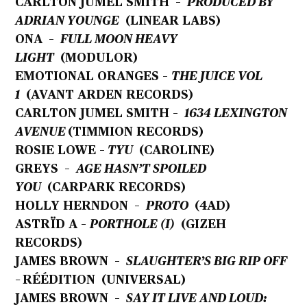
CARLTON JUMEL SMITH –
PRODUCED BY
ADRIAN YOUNGE
(LINEAR LABS)
ONA –
FULL MOON HEAVY
LIGHT
(MODULOR)
EMOTIONAL ORANGES –
THE JUICE VOL
1
(AVANT ARDEN RECORDS)
CARLTON JUMEL SMITH –
1634 LEXINGTON
AVENUE
(TIMMION RECORDS)
ROSIE LOWE –
TYU
(CAROLINE)
GREYS –
AGE HASN’T SPOILED
YOU
(CARPARK RECORDS)
HOLLY HERNDON –
PROTO
(4AD)
ASTRÏD A –
PORTHOLE (I)
(GIZEH
RECORDS)
JAMES BROWN –
SLAUGHTER’S BIG RIP OFF
–
RÉÉDITION
(UNIVERSAL)
JAMES BROWN –
SAY IT LIVE AND LOUD: