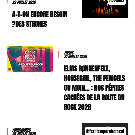
Abonnés
29 JUILLET 2026
A-T-ON ENCORE BESOIN
DES STROKES?
/NEWS
21 JUILLET 2026
ELIAS RØNNENFELT,
HORSEGIRL, THE FEMCELS
OU MOIN… : NOS PÉPITES
CACHÉES DE LA ROUTE DU
ROCK 2026
/CHRONIQUES
Offert temporairement
20 JUILLET 2026