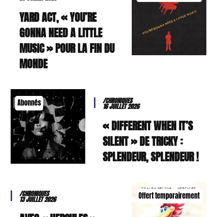
YARD ACT, « YOU’RE
GONNA NEED A LITTLE
MUSIC » POUR LA FIN DU
MONDE
/CHRONIQUES
Abonnés
16 JUILLET 2026
« DIFFERENT WHEN IT’S
SILENT » DE TRICKY :
SPLENDEUR, SPLENDEUR !
/CHRONIQUES
Offert temporairement
13 JUILLET 2026