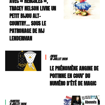
AVEC « HERCULES »,
TRACEY NELSON LIVRE UN
PETIT BIJOU ALT-
COUNTRY… SOUS LE
PATRONAGE DE MJ
LENDERMAN
/NEWS
10 JUILLET 2026
LE PHÉNOMÈNE ANGINE DE
POITRINE EN COUV’ DU
NUMÉRO D’ÉTÉ DE MAGIC
/SORTIES
Abonnés
9 JUILLET 2026