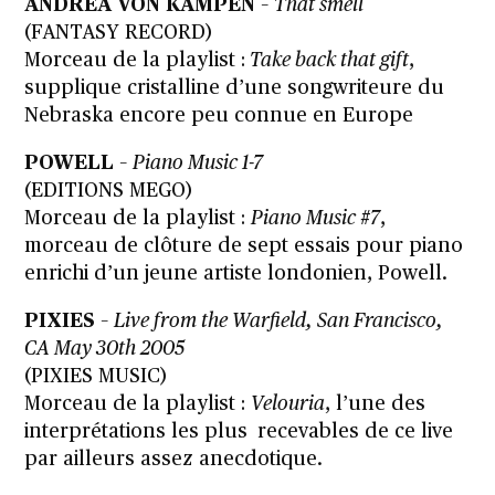
ANDREA VON KAMPEN
–
That smell
(FANTASY RECORD)
Morceau de la playlist :
Take back that gift
,
supplique cristalline d’une songwriteure du
Nebraska encore peu connue en Europe
POWELL
–
Piano Music 1-7
(EDITIONS MEGO)
Morceau de la playlist :
Piano Music #7
,
morceau de clôture de sept essais pour piano
enrichi d’un jeune artiste londonien, Powell.
PIXIES
–
Live from the Warfield, San Francisco,
CA May 30th 2005
(PIXIES MUSIC)
Morceau de la playlist :
Velouria
, l’une des
interprétations les plus recevables de ce live
par ailleurs assez anecdotique.