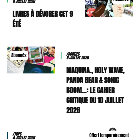
9 JUILLET 2026
9 LIVRES À DÉVORER CET
ÉTÉ
/SORTIES
Abonnés
8 JUILLET 2026
MAQUINA., HOLY WAVE,
PANDA BEAR & SONIC
BOOM…: LE CAHIER
CRITIQUE DU 10 JUILLET
2026
/TOPS
Offert temporairement
4 JUILLET 2026