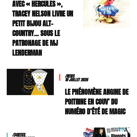
AVEC « HERCULES »,
TRACEY NELSON LIVRE UN
PETIT BIJOU ALT-
COUNTRY… SOUS LE
PATRONAGE DE MJ
LENDERMAN
/NEWS
10 JUILLET 2026
LE PHÉNOMÈNE ANGINE DE
POITRINE EN COUV’ DU
NUMÉRO D’ÉTÉ DE MAGIC
/SORTIES
Abonnés