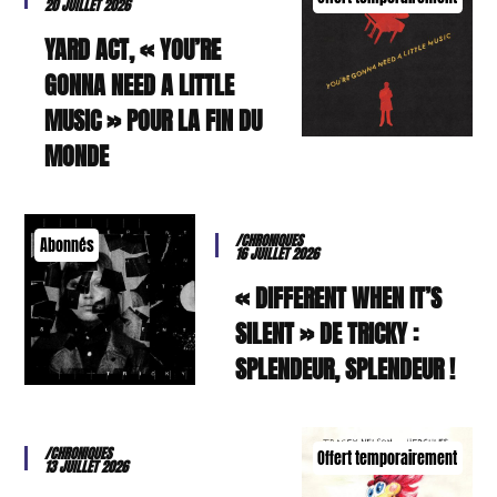
20 JUILLET 2026
YARD ACT, « YOU’RE
GONNA NEED A LITTLE
MUSIC » POUR LA FIN DU
MONDE
/CHRONIQUES
Abonnés
16 JUILLET 2026
« DIFFERENT WHEN IT’S
SILENT » DE TRICKY :
SPLENDEUR, SPLENDEUR !
/CHRONIQUES
Offert temporairement
13 JUILLET 2026