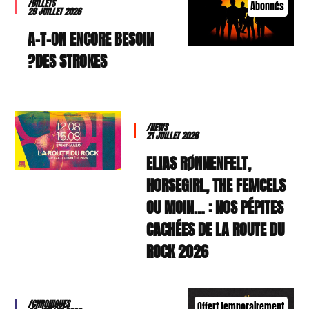
/BILLETS
Abonnés
29 JUILLET 2026
A-T-ON ENCORE BESOIN
DES STROKES?
/NEWS
21 JUILLET 2026
ELIAS RØNNENFELT,
HORSEGIRL, THE FEMCELS
OU MOIN… : NOS PÉPITES
CACHÉES DE LA ROUTE DU
ROCK 2026
/CHRONIQUES
Offert temporairement