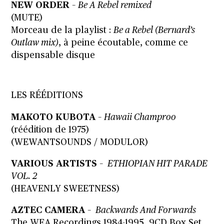
NEW ORDER
–
Be A Rebel remixed
(MUTE)
Morceau de la playlist :
Be a Rebel (Bernard’s
Outlaw mix)
, à peine écoutable, comme ce
dispensable disque
LES RÉÉDITIONS
MAKOTO KUBOTA
–
Hawaii Champroo
(réédition de 1975)
(WEWANTSOUNDS / MODULOR)
VARIOUS ARTISTS
–
ETHIOPIAN HIT PARADE
VOL. 2
(HEAVENLY SWEETNESS)
AZTEC CAMERA
–
Backwards And Forwards
The WEA Recordings 1984-1995, 9CD Box Set