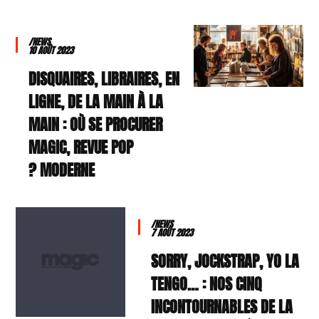
/NEWS
10 AOÛT 2023
DISQUAIRES, LIBRAIRES, EN
LIGNE, DE LA MAIN À LA
MAIN : OÙ SE PROCURER
MAGIC, REVUE POP
MODERNE ?
/NEWS
7 AOÛT 2023
SORRY, JOCKSTRAP, YO LA
TENGO… : NOS CINQ
INCONTOURNABLES DE LA