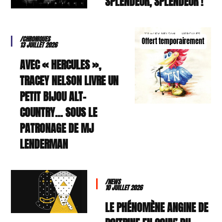
SPLENDEUR, SPLENDEUR !
/CHRONIQUES
Offert temporairement
13 JUILLET 2026
AVEC « HERCULES »,
TRACEY NELSON LIVRE UN
PETIT BIJOU ALT-
COUNTRY… SOUS LE
PATRONAGE DE MJ
LENDERMAN
/NEWS
10 JUILLET 2026
LE PHÉNOMÈNE ANGINE DE