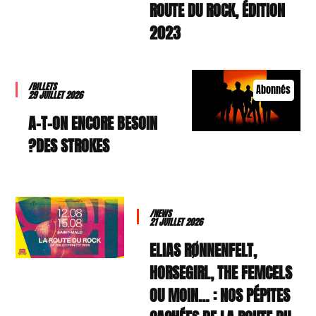
ROUTE DU ROCK, ÉDITION
2023
/BILLETS
Abonnés
29 JUILLET 2026
A-T-ON ENCORE BESOIN
DES STROKES?
/NEWS
21 JUILLET 2026
ELIAS RØNNENFELT,
HORSEGIRL, THE FEMCELS
OU MOIN… : NOS PÉPITES