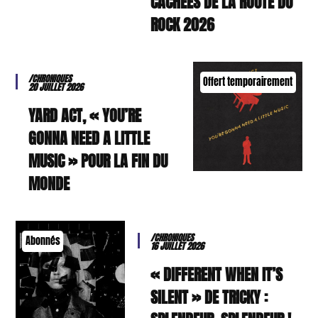
CACHÉES DE LA ROUTE DU
ROCK 2026
/CHRONIQUES
Offert temporairement
20 JUILLET 2026
YARD ACT, « YOU’RE
GONNA NEED A LITTLE
MUSIC » POUR LA FIN DU
MONDE
/CHRONIQUES
Abonnés
16 JUILLET 2026
« DIFFERENT WHEN IT’S
SILENT » DE TRICKY :