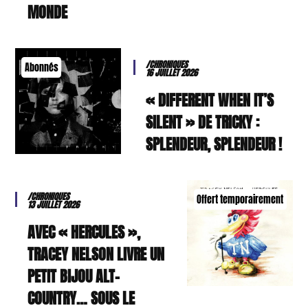
MONDE
/CHRONIQUES
Abonnés
16 JUILLET 2026
« DIFFERENT WHEN IT’S
SILENT » DE TRICKY :
SPLENDEUR, SPLENDEUR !
/CHRONIQUES
Offert temporairement
13 JUILLET 2026
AVEC « HERCULES »,
TRACEY NELSON LIVRE UN
PETIT BIJOU ALT-
COUNTRY… SOUS LE