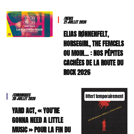
/NEWS
21 JUILLET 2026
ELIAS RØNNENFELT,
HORSEGIRL, THE FEMCELS
OU MOIN… : NOS PÉPITES
CACHÉES DE LA ROUTE DU
ROCK 2026
/CHRONIQUES
Offert temporairement
20 JUILLET 2026
YARD ACT, « YOU’RE
GONNA NEED A LITTLE
MUSIC » POUR LA FIN DU