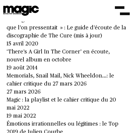
The Twilight Sad : The Cure et au-delà…
16 janvier 2019
« Songs Of A Lost World ressemble bien à ce
que l’on pressentait » : Le guide d’écoute de la
discographie de The Cure (mis à jour)
15 avril 2020
‘There’s A Girl In The Corner’ en écoute,
nouvel album en octobre
19 août 2014
Memorials, Snail Mail, Nick Wheeldon…: le
cahier critique du 27 mars 2026
27 mars 2026
Magic : la playlist et le cahier critique du 20
mai 2022
19 mai 2022
Émotions irrationnelles ou légitimes : le Top
2019 de Julien Courbe