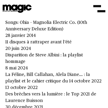
Songs: Ohia, Alain Bashung, Jacco Gardner… :
ça sort aujourd’hui et Magic aime
23 novembre 2018
Songs: Ohia – Magnolia Electric Co. (10th
Anniversary Deluxe Edition)
28 janvier 2014
11 disques à rattraper avant l’été
20 juin 2024
Disparition de Steve Albini : la playlist
hommage
8 mai 2024
La Féline, Bill Callahan, Alela Diane… : la
playlist et le cahier critique du 14 octobre 2022
13 octobre 2022
Des brèches vers la lumière : le Top 2021 de
Laurence Buisson
30 décembre 2021