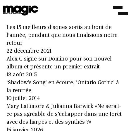
Un homme-machine, des guitares et dix
pépites : le Top 2022 de Maxime Jammet
31 décembre 2022
Les 15 meilleurs disques sortis au bout de
l’année, pendant que nous finalisions notre
retour
22 décembre 2021
Alex G signe sur Domino pour son nouvel
album et présente un premier extrait
18 août 2015
‘Shadow’s Song’ en écoute, ‘Ontario Gothic’ à
la rentrée
10 juillet 2014
Mary Lattimore & Julianna Barwick «Ne serait-
ce pas agréable de s’échapper dans une forêt
avec des harpes et des synthés ?»
15 janvier 2026