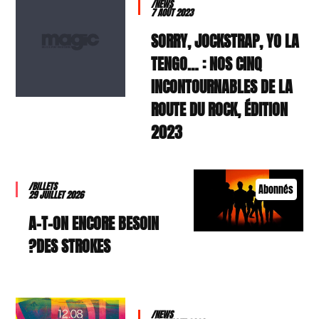
/NEWS
7 AOÛT 2023
SORRY, JOCKSTRAP, YO LA
TENGO… : NOS CINQ
INCONTOURNABLES DE LA
ROUTE DU ROCK, ÉDITION
2023
/BILLETS
Abonnés
29 JUILLET 2026
A-T-ON ENCORE BESOIN
DES STROKES?
/NEWS