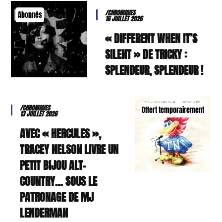
/CHRONIQUES
Abonnés
16 JUILLET 2026
« DIFFERENT WHEN IT’S
SILENT » DE TRICKY :
SPLENDEUR, SPLENDEUR !
/CHRONIQUES
Offert temporairement
13 JUILLET 2026
AVEC « HERCULES »,
TRACEY NELSON LIVRE UN
PETIT BIJOU ALT-
COUNTRY… SOUS LE
PATRONAGE DE MJ
LENDERMAN