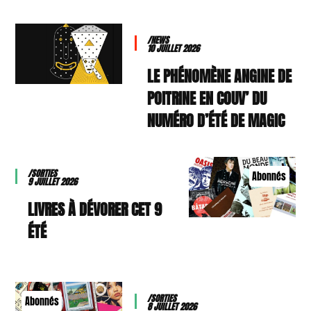
/NEWS
10 JUILLET 2026
LE PHÉNOMÈNE ANGINE DE
POITRINE EN COUV’ DU
NUMÉRO D’ÉTÉ DE MAGIC
/SORTIES
Abonnés
9 JUILLET 2026
9 LIVRES À DÉVORER CET
ÉTÉ
/SORTIES
Abonnés
8 JUILLET 2026