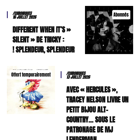
/CHRONIQUES
Abonnés
16 JUILLET 2026
« DIFFERENT WHEN IT’S
SILENT » DE TRICKY :
SPLENDEUR, SPLENDEUR !
/CHRONIQUES
Offert temporairement
13 JUILLET 2026
AVEC « HERCULES »,
TRACEY NELSON LIVRE UN
PETIT BIJOU ALT-
COUNTRY… SOUS LE
PATRONAGE DE MJ
LENDERMAN