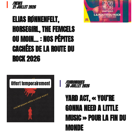
/NEWS
21 JUILLET 2026
ELIAS RØNNENFELT,
HORSEGIRL, THE FEMCELS
OU MOIN… : NOS PÉPITES
CACHÉES DE LA ROUTE DU
ROCK 2026
/CHRONIQUES
Offert temporairement
20 JUILLET 2026
YARD ACT, « YOU’RE
GONNA NEED A LITTLE
MUSIC » POUR LA FIN DU
MONDE