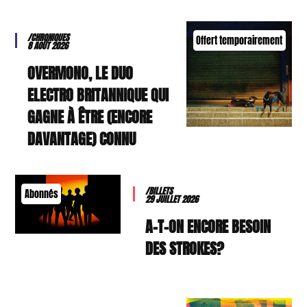
/CHRONIQUES
Offert temporairement
8 AOÛT 2026
OVERMONO, LE DUO
ELECTRO BRITANNIQUE QUI
GAGNE À ÊTRE (ENCORE
DAVANTAGE) CONNU
/BILLETS
Abonnés
29 JUILLET 2026
A-T-ON ENCORE BESOIN
DES STROKES?