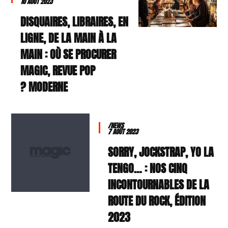
10 AOÛT 2023
DISQUAIRES, LIBRAIRES, EN
LIGNE, DE LA MAIN À LA
MAIN : OÙ SE PROCURER
MAGIC, REVUE POP
MODERNE ?
/NEWS
7 AOÛT 2023
SORRY, JOCKSTRAP, YO LA
TENGO… : NOS CINQ
INCONTOURNABLES DE LA
ROUTE DU ROCK, ÉDITION
2023