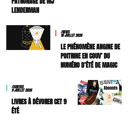
PATRONAGE DE MJ
LENDERMAN
/NEWS
10 JUILLET 2026
LE PHÉNOMÈNE ANGINE DE
POITRINE EN COUV’ DU
NUMÉRO D’ÉTÉ DE MAGIC
/SORTIES
Abonnés
9 JUILLET 2026
9 LIVRES À DÉVORER CET
ÉTÉ