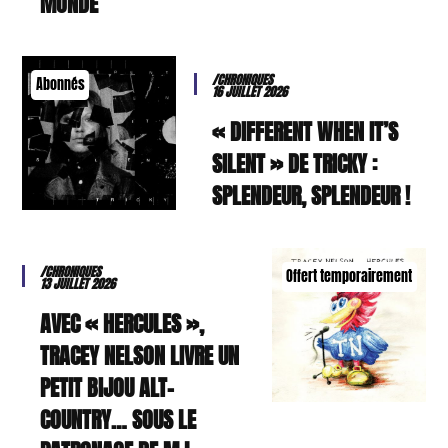
MONDE
/CHRONIQUES
Abonnés
16 JUILLET 2026
« DIFFERENT WHEN IT’S
SILENT » DE TRICKY :
SPLENDEUR, SPLENDEUR !
/CHRONIQUES
Offert temporairement
13 JUILLET 2026
AVEC « HERCULES »,
TRACEY NELSON LIVRE UN
PETIT BIJOU ALT-
COUNTRY… SOUS LE