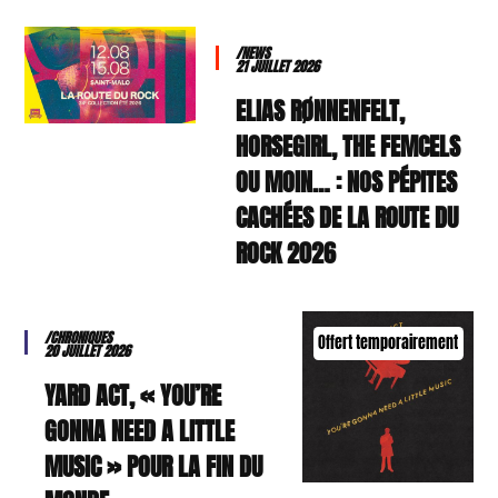
/NEWS
21 JUILLET 2026
ELIAS RØNNENFELT,
HORSEGIRL, THE FEMCELS
OU MOIN… : NOS PÉPITES
CACHÉES DE LA ROUTE DU
ROCK 2026
/CHRONIQUES
Offert temporairement
20 JUILLET 2026
YARD ACT, « YOU’RE
GONNA NEED A LITTLE
MUSIC » POUR LA FIN DU