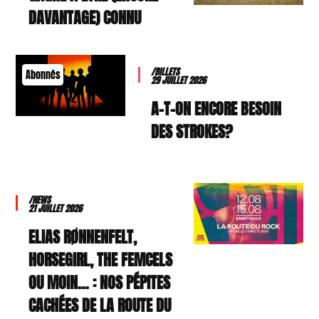
DAVANTAGE) CONNU
/BILLETS
Abonnés
29 JUILLET 2026
A-T-ON ENCORE BESOIN
DES STROKES?
/NEWS
21 JUILLET 2026
ELIAS RØNNENFELT,
HORSEGIRL, THE FEMCELS
OU MOIN… : NOS PÉPITES
CACHÉES DE LA ROUTE DU