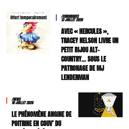
/CHRONIQUES
Offert temporairement
13 JUILLET 2026
AVEC « HERCULES »,
TRACEY NELSON LIVRE UN
PETIT BIJOU ALT-
COUNTRY… SOUS LE
PATRONAGE DE MJ
LENDERMAN
/NEWS
10 JUILLET 2026
LE PHÉNOMÈNE ANGINE DE
POITRINE EN COUV’ DU