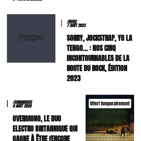
/NEWS
7 AOÛT 2023
SORRY, JOCKSTRAP, YO LA
TENGO… : NOS CINQ
INCONTOURNABLES DE LA
ROUTE DU ROCK, ÉDITION
2023
/CHRONIQUES
Offert temporairement
8 AOÛT 2026
OVERMONO, LE DUO
ELECTRO BRITANNIQUE QUI
GAGNE À ÊTRE (ENCORE