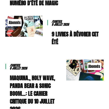
NUMÉRO D’ÉTÉ DE MAGIC
/SORTIES
Abonnés
9 JUILLET 2026
9 LIVRES À DÉVORER CET
ÉTÉ
/SORTIES
Abonnés
8 JUILLET 2026
MAQUINA., HOLY WAVE,
PANDA BEAR & SONIC
BOOM…: LE CAHIER
CRITIQUE DU 10 JUILLET