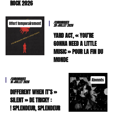
ROCK 2026
/CHRONIQUES
Offert temporairement
20 JUILLET 2026
YARD ACT, « YOU’RE
GONNA NEED A LITTLE
MUSIC » POUR LA FIN DU
MONDE
/CHRONIQUES
Abonnés
16 JUILLET 2026
« DIFFERENT WHEN IT’S
SILENT » DE TRICKY :
SPLENDEUR, SPLENDEUR !