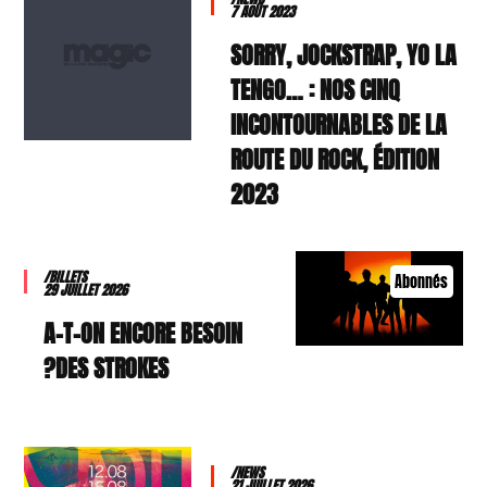
7 AOÛT 2023
SORRY, JOCKSTRAP, YO LA
TENGO… : NOS CINQ
INCONTOURNABLES DE LA
ROUTE DU ROCK, ÉDITION
2023
/BILLETS
Abonnés
29 JUILLET 2026
A-T-ON ENCORE BESOIN
DES STROKES?
/NEWS
21 JUILLET 2026