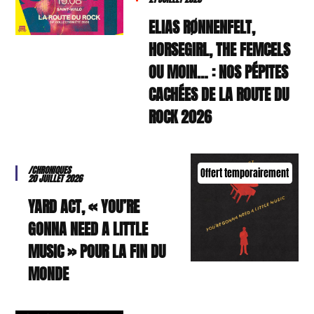
ELIAS RØNNENFELT,
HORSEGIRL, THE FEMCELS
OU MOIN… : NOS PÉPITES
CACHÉES DE LA ROUTE DU
ROCK 2026
/CHRONIQUES
Offert temporairement
20 JUILLET 2026
YARD ACT, « YOU’RE
GONNA NEED A LITTLE
MUSIC » POUR LA FIN DU
MONDE