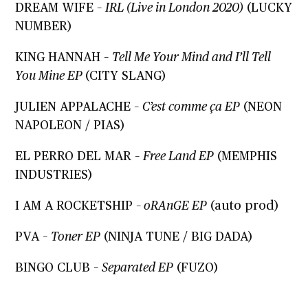
DREAM WIFE –
IRL (Live in London 2020)
(LUCKY
NUMBER)
KING HANNAH –
Tell Me Your Mind and I’ll Tell
You Mine EP
(CITY SLANG)
JULIEN APPALACHE –
C’est comme ça EP
(NEON
NAPOLEON / PIAS)
EL PERRO DEL MAR –
Free Land EP
(MEMPHIS
INDUSTRIES)
I AM A ROCKETSHIP –
oRAnGE EP
(auto prod)
PVA –
Toner EP
(NINJA TUNE / BIG DADA)
BINGO CLUB –
Separated EP
(FUZO)