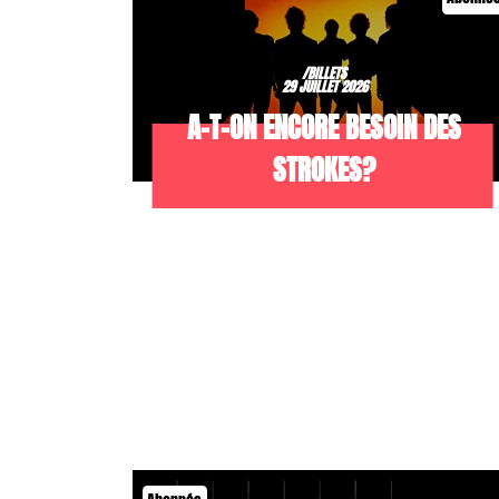
/BILLETS
29 JUILLET 2026
A-T-ON ENCORE BESOIN DES
STROKES?