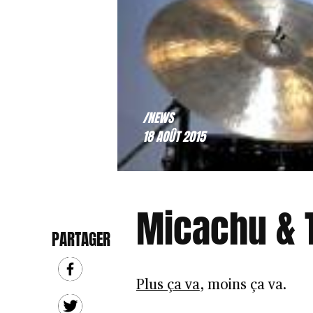
/NEWS
18 AOÛT 2015
Micachu & T
PARTAGER
Plus ça va
, moins ça va.