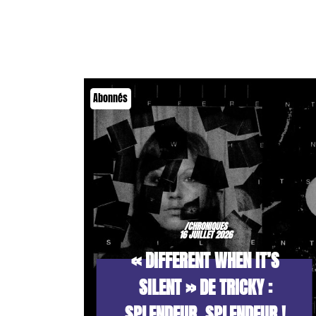
Abonnés
/CHRONIQUES
16 JUILLET 2026
« DIFFERENT WHEN IT’S
SILENT » DE TRICKY :
SPLENDEUR, SPLENDEUR !