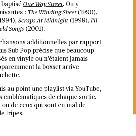
t baptisé
One Way Street
. On y
uivantes :
The Winding Sheet
(1990),
1994),
Scraps At Midnight
(1998),
I’ll
eld Songs
(2001).
s chansons additionnelles par rapport
mais
Sub Pop
précise que beaucoup
és en vinyle ou n’étaient jamais
apparemment la boxset arrive
achette.
mis au point une playlist via YouTube,
ts emblématiques de chaque sortie.
s ou de ceux qui sont en mal de
e tripes.