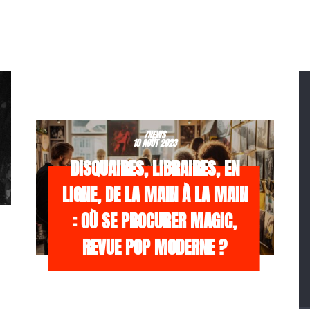
/NEWS
10 AOÛT 2023
DISQUAIRES, LIBRAIRES, EN
LIGNE, DE LA MAIN À LA MAIN
: OÙ SE PROCURER MAGIC,
REVUE POP MODERNE ?