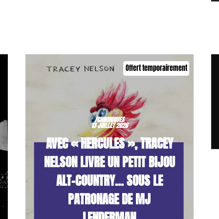
Offert temporairement
/CHRONIQUES
13 JUILLET 2026
AVEC « HERCULES », TRACEY
NELSON LIVRE UN PETIT BIJOU
ALT-COUNTRY… SOUS LE
PATRONAGE DE MJ
LENDERMAN