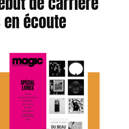
ébut de carrière
s en écoute