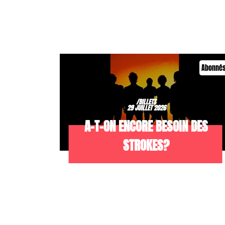
Abonné
/BILLETS
29 JUILLET 2026
A-T-ON ENCORE BESOIN DES
STROKES?