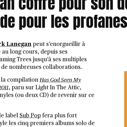
n coffré pour son d
ide pour les profane
rk Lanegan
peut s’enorgueillir à
e au long cours, depuis ses
ming Trees jusqu’à ses multiples
 de nombreuses collaborations.
 la compilation
Has God Seen My
2011
, paru sur Light In The Attic,
inyles (ou deux CD) de revenir sur ce
le label
Sub Pop
fera plus fort
yle les cinq premiers albums solo de