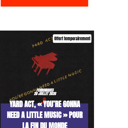
Offert temporairement
/CHRONIQUES
20 JUILLET 2026
YARD ACT, « YOU’RE GONNA
NEED A LITTLE MUSIC » POUR
LA FIN DU MONDE