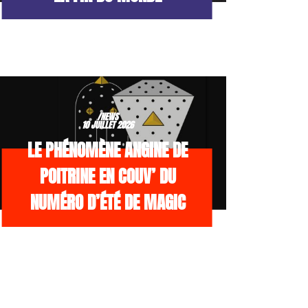
/NEWS
10 JUILLET 2026
LE PHÉNOMÈNE ANGINE DE
POITRINE EN COUV’ DU
NUMÉRO D’ÉTÉ DE MAGIC