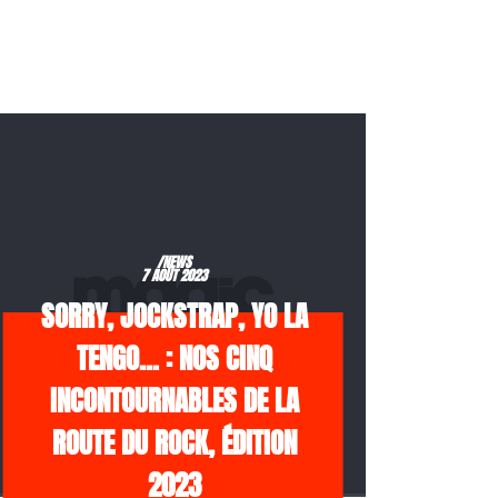
/NEWS
7 AOÛT 2023
SORRY, JOCKSTRAP, YO LA
TENGO… : NOS CINQ
INCONTOURNABLES DE LA
ROUTE DU ROCK, ÉDITION
2023