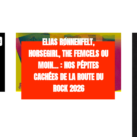
/NEWS
21 JUILLET 2026
ELIAS RØNNENFELT,
s
HORSEGIRL, THE FEMCELS OU
MOIN… : NOS PÉPITES
CACHÉES DE LA ROUTE DU
ROCK 2026