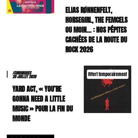
ELIAS RØNNENFELT,
HORSEGIRL, THE FEMCELS
OU MOIN… : NOS PÉPITES
CACHÉES DE LA ROUTE DU
ROCK 2026
/CHRONIQUES
Offert temporairement
20 JUILLET 2026
YARD ACT, « YOU’RE
GONNA NEED A LITTLE
MUSIC » POUR LA FIN DU
MONDE