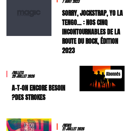
7 AOÛT 2023
SORRY, JOCKSTRAP, YO LA
TENGO… : NOS CINQ
INCONTOURNABLES DE LA
ROUTE DU ROCK, ÉDITION
2023
/BILLETS
Abonnés
29 JUILLET 2026
A-T-ON ENCORE BESOIN
DES STROKES?
/NEWS
21 JUILLET 2026