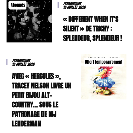
/CHRONIQUES
Abonnés
16 JUILLET 2026
« DIFFERENT WHEN IT’S
SILENT » DE TRICKY :
SPLENDEUR, SPLENDEUR !
/CHRONIQUES
Offert temporairement
13 JUILLET 2026
AVEC « HERCULES »,
TRACEY NELSON LIVRE UN
PETIT BIJOU ALT-
COUNTRY… SOUS LE
PATRONAGE DE MJ
LENDERMAN