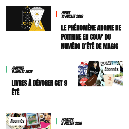
/NEWS
10 JUILLET 2026
LE PHÉNOMÈNE ANGINE DE
POITRINE EN COUV’ DU
NUMÉRO D’ÉTÉ DE MAGIC
/SORTIES
Abonnés
9 JUILLET 2026
9 LIVRES À DÉVORER CET
ÉTÉ
/SORTIES
Abonnés
8 JUILLET 2026