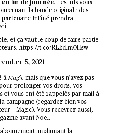
en fin de journée
. Les lots vous
oncernant la bande originale des
 partenaire InFiné prendra
oi.
ble, et ça vaut le coup de faire partie
pteurs.
https://t.co/RLkdlm0Hsw
cember 5, 2021
é
à
Magic
mais que vous n’avez pas
pour prolonger vos droits, vos
s et vous ont été rappelés par mail à
 la campagne (regardez bien vos
teur = Magic). Vous recevrez aussi,
gazine avant Noël.
un abonnement impliquant la