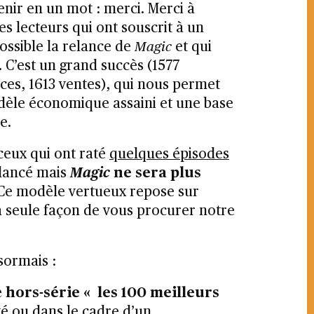
tenir en un mot : merci. Merci à
les lecteurs qui ont souscrit à un
ssible la relance de
Magic
et qui
. C’est un grand succès (1577
ices, 1613 ventes), qui nous permet
èle économique assaini et une base
e.
ceux qui ont raté
quelques épisodes
lancé mais
Magic
ne sera plus
 Ce modèle vertueux repose sur
 seule façon de vous procurer notre
sormais :
e
hors-série « les 100 meilleurs
ité ou dans le cadre d’un