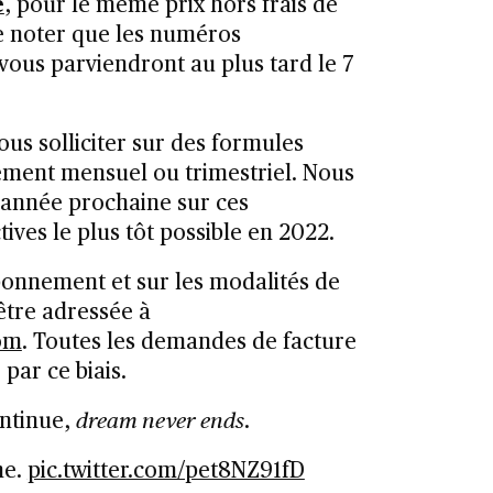
e
, pour le même prix hors frais de
e noter que les numéros
us parviendront au plus tard le 7
ous solliciter sur des formules
ment mensuel ou trimestriel. Nous
d’année prochaine sur ces
tives le plus tôt possible en 2022.
bonnement et sur les modalités de
être adressée à
om
. Toutes les demandes de facture
par ce biais.
ontinue,
dream never ends
.
me.
pic.twitter.com/pet8NZ91fD