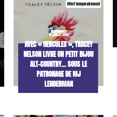
Offert temporairement
/CHRONIQUES
13 JUILLET 2026
AVEC « HERCULES », TRACEY
NELSON LIVRE UN PETIT BIJOU
ALT-COUNTRY… SOUS LE
PATRONAGE DE MJ
LENDERMAN