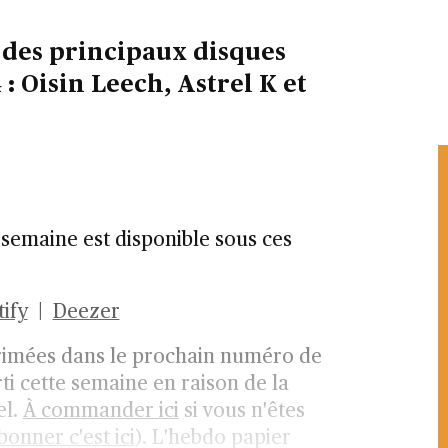
 des principaux disques
: Oisin Leech, Astrel K et
a semaine est disponible sous ces
ify
|
Deezer
rimées dans le prochain numéro de
rti cette semaine en raison de la
el.
À commander ici
si vous n'êtes
onner c'est ici
). L'hebdo papier