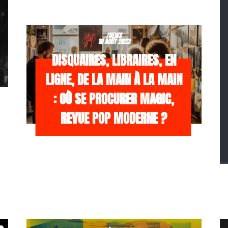
/NEWS
10 AOÛT 2023
DISQUAIRES, LIBRAIRES, EN
LIGNE, DE LA MAIN À LA MAIN
: OÙ SE PROCURER MAGIC,
REVUE POP MODERNE ?
/NEWS
21 JUILLET 2026