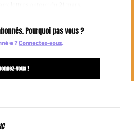
aux lettres autour du 21 mars.
 abonnés. Pourquoi pas vous ?
nné·e ?
Connectez-vous
.
bonnez-vous !
IC