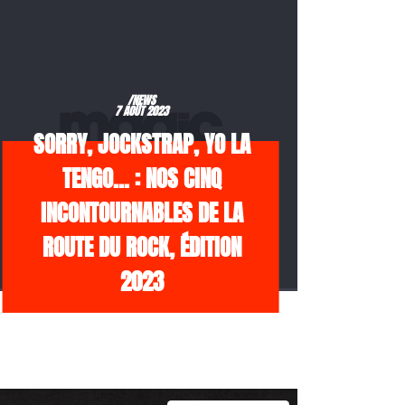
/NEWS
7 AOÛT 2023
SORRY, JOCKSTRAP, YO LA
TENGO… : NOS CINQ
INCONTOURNABLES DE LA
ROUTE DU ROCK, ÉDITION
2023