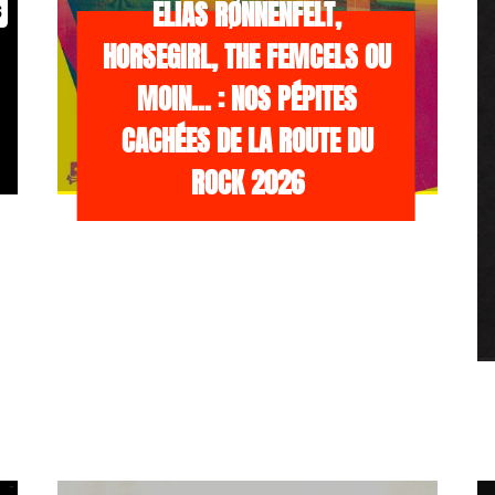
ELIAS RØNNENFELT,
s
HORSEGIRL, THE FEMCELS OU
MOIN… : NOS PÉPITES
CACHÉES DE LA ROUTE DU
ROCK 2026