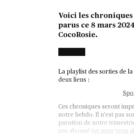
Voici les chroniques
parus ce 8 mars 2024 
CocoRosie.
La playlist des sorties de l
deux liens :
Spot
Ces chroniques seront imp
notre hebdo. Il n'est pas so
parution de notre trimestri
pas abonné (
et pour vous ab