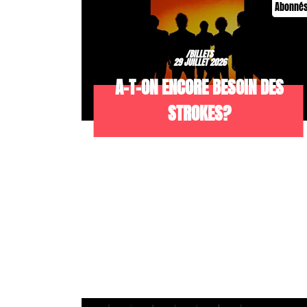
Abonné
/BILLETS
29 JUILLET 2026
A-T-ON ENCORE BESOIN DES
STROKES?