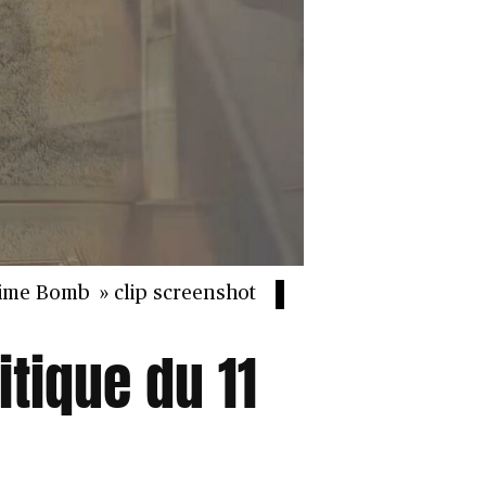
ime Bomb » clip screenshot
itique du 11