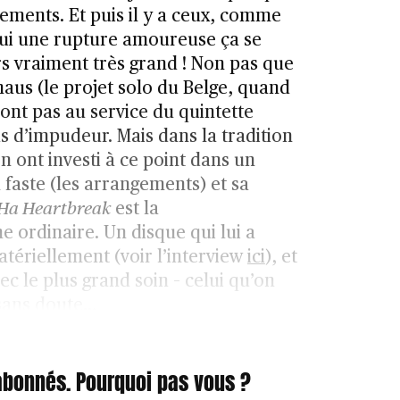
ements. Et puis il y a ceux, comme
ui une rupture amoureuse ça se
rs vraiment très grand ! Non pas que
aus (le projet solo du Belge, quand
sont pas au service du quintette
s d’impudeur. Mais dans la tradition
n ont investi à ce point dans un
faste (les arrangements) et sa
Ha Heartbreak
est la
 ordinaire. Un disque qui lui a
tériellement (voir l’interview
ici
), et
vec le plus grand soin – celui qu’on
 sans doute…
 abonnés. Pourquoi pas vous ?