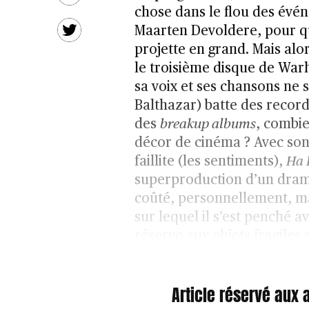
chose dans le flou des évén
Maarten Devoldere, pour q
projette en grand. Mais alo
le troisième disque de Warh
sa voix et ses chansons ne 
Balthazar) batte des record
des
breakup albums
, combie
décor de cinéma ? Avec son 
faillite (les sentiments),
Ha 
superproduction d’un drame
coûté, personnellement, ma
sur lequel il s’est penché a
réserve aux objets fragiles
Article réservé aux