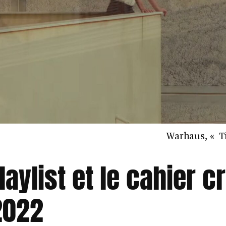
Warhaus, « T
laylist et le cahier cr
2022