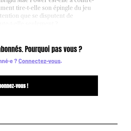
 Brigid Mae Power est-elle à contre-
ent tire-t-elle son épingle du jeu
tention que se disputent de
ute-t-elle seulement ?
 abonnés. Pourquoi pas vous ?
nné·e ?
Connectez-vous
.
bonnez-vous !