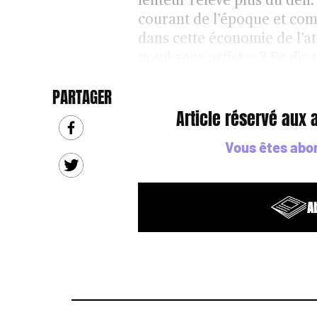
lenteur relève plus du défi.
courant de l’époque et comm
dans cette économie de l’at
nombreux artistes ? Se disp
PARTAGER
Article réservé aux
Vous êtes abo
A