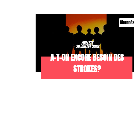
Abonné
/BILLETS
29 JUILLET 2026
A-T-ON ENCORE BESOIN DES
STROKES?