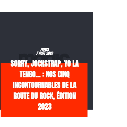
/NEWS
7 AOÛT 2023
SORRY, JOCKSTRAP, YO LA
TENGO… : NOS CINQ
INCONTOURNABLES DE LA
ROUTE DU ROCK, ÉDITION
2023