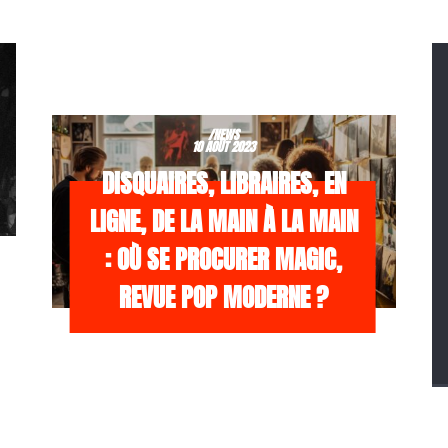
/NEWS
10 AOÛT 2023
DISQUAIRES, LIBRAIRES, EN
LIGNE, DE LA MAIN À LA MAIN
: OÙ SE PROCURER MAGIC,
REVUE POP MODERNE ?