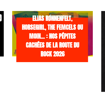
/NEWS
21 JUILLET 2026
ELIAS RØNNENFELT,
s
HORSEGIRL, THE FEMCELS OU
MOIN… : NOS PÉPITES
CACHÉES DE LA ROUTE DU
ROCK 2026