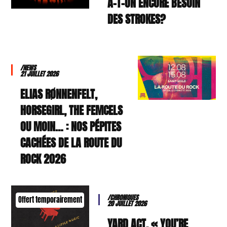
A-T-ON ENCORE BESOIN
DES STROKES?
/NEWS
21 JUILLET 2026
ELIAS RØNNENFELT,
HORSEGIRL, THE FEMCELS
OU MOIN… : NOS PÉPITES
CACHÉES DE LA ROUTE DU
ROCK 2026
/CHRONIQUES
Offert temporairement
20 JUILLET 2026
YARD ACT, « YOU’RE