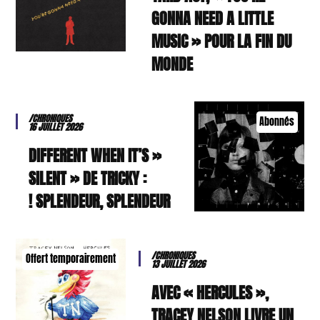
GONNA NEED A LITTLE
MUSIC » POUR LA FIN DU
MONDE
/CHRONIQUES
Abonnés
16 JUILLET 2026
« DIFFERENT WHEN IT’S
SILENT » DE TRICKY :
SPLENDEUR, SPLENDEUR !
/CHRONIQUES
Offert temporairement
13 JUILLET 2026
AVEC « HERCULES »,
TRACEY NELSON LIVRE UN