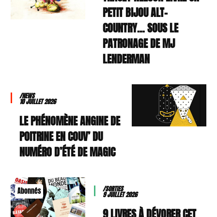
PETIT BIJOU ALT-
COUNTRY… SOUS LE
PATRONAGE DE MJ
LENDERMAN
/NEWS
10 JUILLET 2026
LE PHÉNOMÈNE ANGINE DE
POITRINE EN COUV’ DU
NUMÉRO D’ÉTÉ DE MAGIC
/SORTIES
Abonnés
9 JUILLET 2026
9 LIVRES À DÉVORER CET