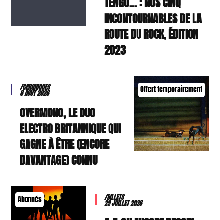
TENGO… : NOS CINQ
INCONTOURNABLES DE LA
ROUTE DU ROCK, ÉDITION
2023
/CHRONIQUES
Offert temporairement
8 AOÛT 2026
OVERMONO, LE DUO
ELECTRO BRITANNIQUE QUI
GAGNE À ÊTRE (ENCORE
DAVANTAGE) CONNU
/BILLETS
Abonnés
29 JUILLET 2026