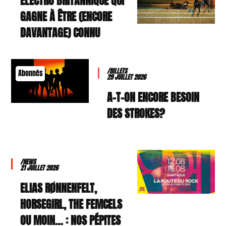
ELECTRO BRITANNIQUE QUI
GAGNE À ÊTRE (ENCORE
DAVANTAGE) CONNU
/BILLETS
Abonnés
29 JUILLET 2026
A-T-ON ENCORE BESOIN
DES STROKES?
/NEWS
21 JUILLET 2026
ELIAS RØNNENFELT,
HORSEGIRL, THE FEMCELS
OU MOIN… : NOS PÉPITES