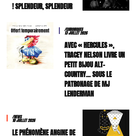
SPLENDEUR, SPLENDEUR !
/CHRONIQUES
Offert temporairement
13 JUILLET 2026
AVEC « HERCULES »,
TRACEY NELSON LIVRE UN
PETIT BIJOU ALT-
COUNTRY… SOUS LE
PATRONAGE DE MJ
LENDERMAN
/NEWS
10 JUILLET 2026
LE PHÉNOMÈNE ANGINE DE