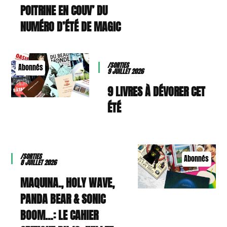
POITRINE EN COUV’ DU
NUMÉRO D’ÉTÉ DE MAGIC
/SORTIES
Abonnés
9 JUILLET 2026
9 LIVRES À DÉVORER CET
ÉTÉ
/SORTIES
Abonnés
8 JUILLET 2026
MAQUINA., HOLY WAVE,
PANDA BEAR & SONIC
BOOM…: LE CAHIER