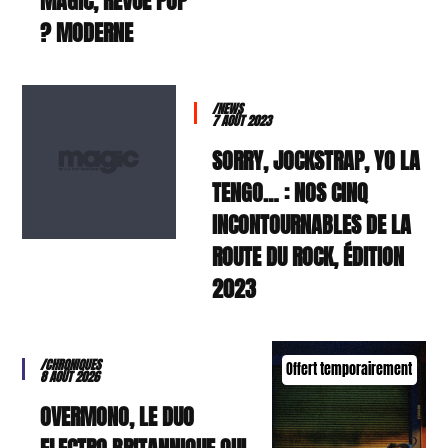
MAGIC, REVUE POP
MODERNE ?
/NEWS
7 AOÛT 2023
SORRY, JOCKSTRAP, YO LA
TENGO… : NOS CINQ
INCONTOURNABLES DE LA
ROUTE DU ROCK, ÉDITION
2023
/CHRONIQUES
Offert temporairement
8 AOÛT 2026
OVERMONO, LE DUO