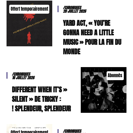
/CHRONIQUES
Offert temporairement
20 JUILLET 2026
YARD ACT, « YOU’RE
GONNA NEED A LITTLE
MUSIC » POUR LA FIN DU
MONDE
/CHRONIQUES
Abonnés
16 JUILLET 2026
« DIFFERENT WHEN IT’S
SILENT » DE TRICKY :
SPLENDEUR, SPLENDEUR !
/CHRONIQUES
Offert temporairement