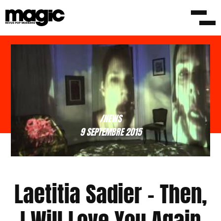
/NEWS
9 SEPTEMBRE 2015
Laetitia Sadier – Then,
I Will Love You Again