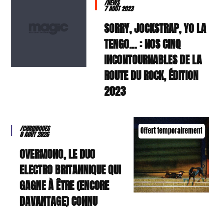
/NEWS
7 AOÛT 2023
SORRY, JOCKSTRAP, YO LA
TENGO… : NOS CINQ
INCONTOURNABLES DE LA
ROUTE DU ROCK, ÉDITION
2023
/CHRONIQUES
Offert temporairement
8 AOÛT 2026
OVERMONO, LE DUO
ELECTRO BRITANNIQUE QUI
GAGNE À ÊTRE (ENCORE
DAVANTAGE) CONNU