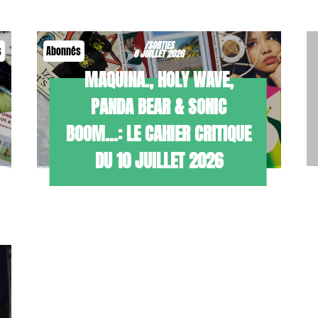
/SORTIES
s
Abonnés
8 JUILLET 2026
MAQUINA., HOLY WAVE,
PANDA BEAR & SONIC
BOOM…: LE CAHIER CRITIQUE
DU 10 JUILLET 2026