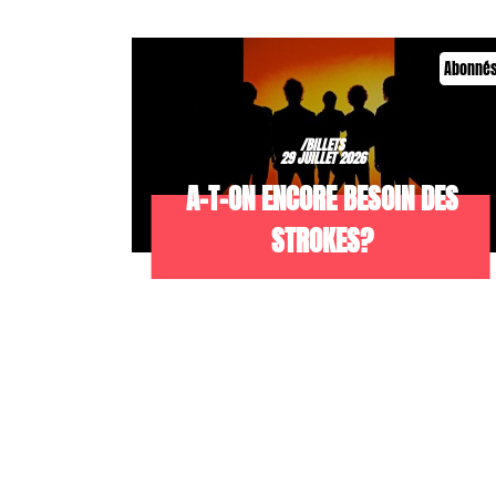
Abonné
/BILLETS
29 JUILLET 2026
A-T-ON ENCORE BESOIN DES
STROKES?