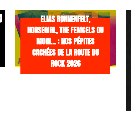
/NEWS
21 JUILLET 2026
ELIAS RØNNENFELT,
s
HORSEGIRL, THE FEMCELS OU
MOIN… : NOS PÉPITES
CACHÉES DE LA ROUTE DU
ROCK 2026