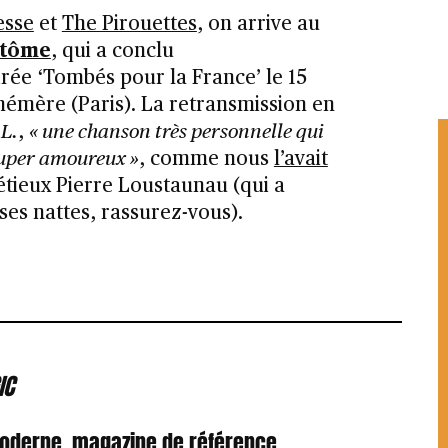
esse
et
The Pirouettes
, on arrive au
ntôme
, qui a conclu
rée ‘Tombés pour la France’ le 15
hémère (Paris). La retransmission en
c
L.
,
« une chanson très personnelle qui
é super amoureux »
, comme nous
l’avait
étieux Pierre Loustaunau (qui a
ses nattes, rassurez-vous).
IC
Moderne, magazine de référence