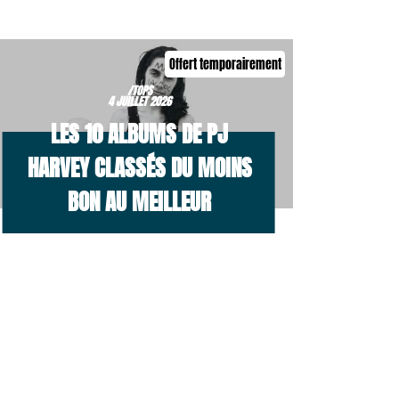
Offert temporairement
/TOPS
4 JUILLET 2026
LES 10 ALBUMS DE PJ
HARVEY CLASSÉS DU MOINS
BON AU MEILLEUR