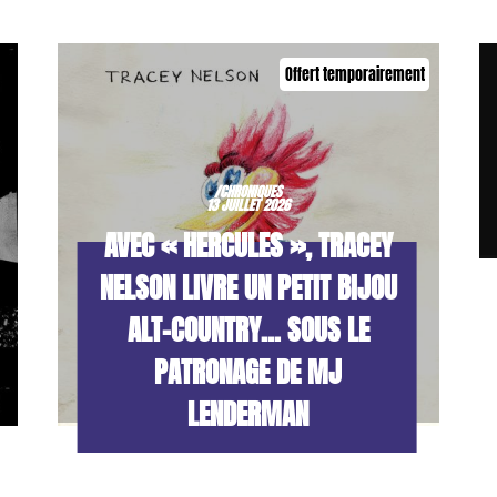
Offert temporairement
/CHRONIQUES
13 JUILLET 2026
AVEC « HERCULES », TRACEY
NELSON LIVRE UN PETIT BIJOU
ALT-COUNTRY… SOUS LE
PATRONAGE DE MJ
LENDERMAN