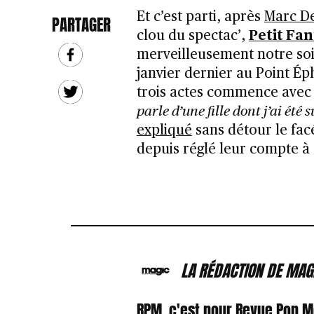
Et c’est parti, après
Marc D
PARTAGER
clou du spectac’,
Petit Fa
merveilleusement notre soi
janvier dernier au Point Ép
trois actes commence ave
parle d’une fille dont j’ai ét
expliqué
sans détour le fac
depuis réglé leur compte à 
LA RÉDACTION DE MAG
RPM, c'est pour Revue Pop 