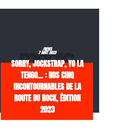
/NEWS
7 AOÛT 2023
SORRY, JOCKSTRAP, YO LA
TENGO… : NOS CINQ
INCONTOURNABLES DE LA
ROUTE DU ROCK, ÉDITION
2023