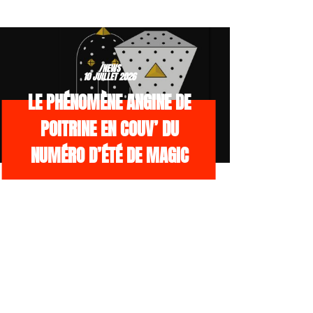
/NEWS
10 JUILLET 2026
LE PHÉNOMÈNE ANGINE DE
POITRINE EN COUV’ DU
NUMÉRO D’ÉTÉ DE MAGIC