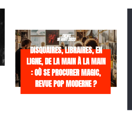
/NEWS
10 AOÛT 2023
DISQUAIRES, LIBRAIRES, EN
LIGNE, DE LA MAIN À LA MAIN
: OÙ SE PROCURER MAGIC,
REVUE POP MODERNE ?