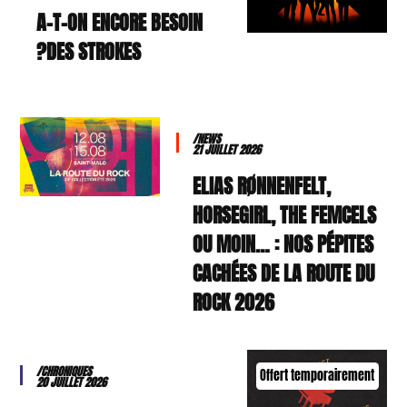
A-T-ON ENCORE BESOIN
DES STROKES?
/NEWS
21 JUILLET 2026
ELIAS RØNNENFELT,
HORSEGIRL, THE FEMCELS
OU MOIN… : NOS PÉPITES
CACHÉES DE LA ROUTE DU
ROCK 2026
/CHRONIQUES
Offert temporairement
20 JUILLET 2026