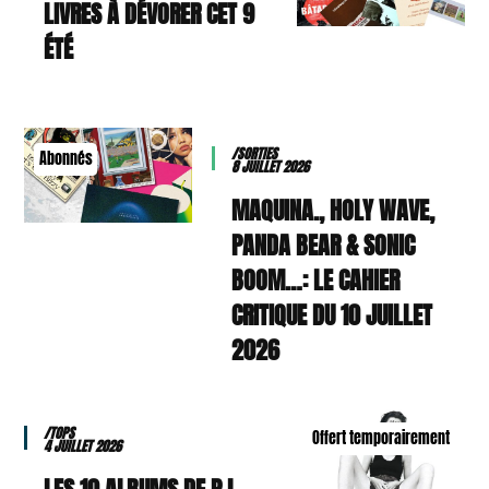
9 LIVRES À DÉVORER CET
ÉTÉ
/SORTIES
Abonnés
8 JUILLET 2026
MAQUINA., HOLY WAVE,
PANDA BEAR & SONIC
BOOM…: LE CAHIER
CRITIQUE DU 10 JUILLET
2026
/TOPS
Offert temporairement
4 JUILLET 2026