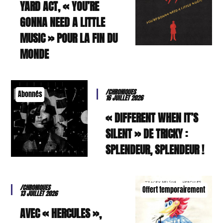
YARD ACT, « YOU’RE
GONNA NEED A LITTLE
MUSIC » POUR LA FIN DU
MONDE
/CHRONIQUES
Abonnés
16 JUILLET 2026
« DIFFERENT WHEN IT’S
SILENT » DE TRICKY :
SPLENDEUR, SPLENDEUR !
/CHRONIQUES
Offert temporairement
13 JUILLET 2026
AVEC « HERCULES »,