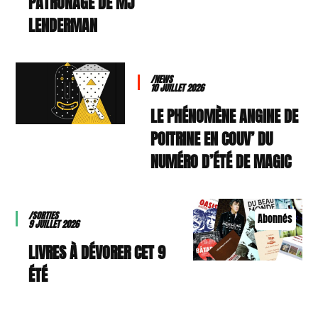
PATRONAGE DE MJ
LENDERMAN
/NEWS
10 JUILLET 2026
LE PHÉNOMÈNE ANGINE DE
POITRINE EN COUV’ DU
NUMÉRO D’ÉTÉ DE MAGIC
/SORTIES
Abonnés
9 JUILLET 2026
9 LIVRES À DÉVORER CET
ÉTÉ