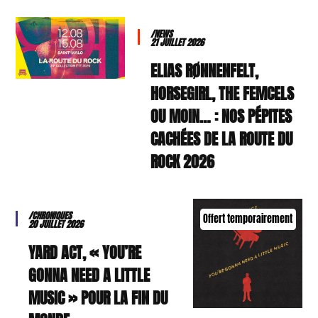
/NEWS
21 JUILLET 2026
ELIAS RØNNENFELT,
HORSEGIRL, THE FEMCELS
OU MOIN… : NOS PÉPITES
CACHÉES DE LA ROUTE DU
ROCK 2026
/CHRONIQUES
Offert temporairement
20 JUILLET 2026
YARD ACT, « YOU’RE
GONNA NEED A LITTLE
MUSIC » POUR LA FIN DU