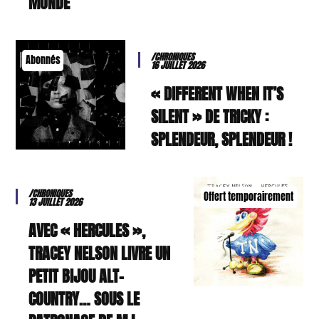
MONDE
/CHRONIQUES
Abonnés
16 JUILLET 2026
« DIFFERENT WHEN IT’S
SILENT » DE TRICKY :
SPLENDEUR, SPLENDEUR !
/CHRONIQUES
Offert temporairement
13 JUILLET 2026
AVEC « HERCULES »,
TRACEY NELSON LIVRE UN
PETIT BIJOU ALT-
COUNTRY… SOUS LE