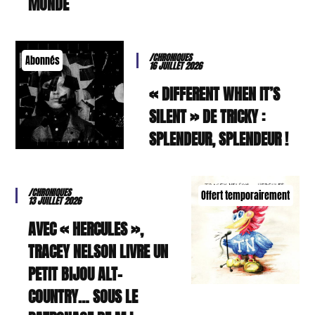
MONDE
/CHRONIQUES
Abonnés
16 JUILLET 2026
« DIFFERENT WHEN IT’S
SILENT » DE TRICKY :
SPLENDEUR, SPLENDEUR !
/CHRONIQUES
Offert temporairement
13 JUILLET 2026
AVEC « HERCULES »,
TRACEY NELSON LIVRE UN
PETIT BIJOU ALT-
COUNTRY… SOUS LE