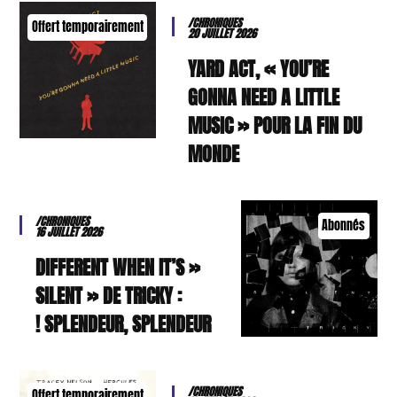
/CHRONIQUES
Offert temporairement
20 JUILLET 2026
YARD ACT, « YOU’RE
GONNA NEED A LITTLE
MUSIC » POUR LA FIN DU
MONDE
/CHRONIQUES
Abonnés
16 JUILLET 2026
« DIFFERENT WHEN IT’S
SILENT » DE TRICKY :
SPLENDEUR, SPLENDEUR !
/CHRONIQUES
Offert temporairement