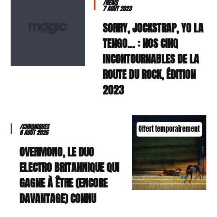
/NEWS
7 AOÛT 2023
SORRY, JOCKSTRAP, YO LA
TENGO… : NOS CINQ
INCONTOURNABLES DE LA
ROUTE DU ROCK, ÉDITION
2023
/CHRONIQUES
Offert temporairement
8 AOÛT 2026
OVERMONO, LE DUO
ELECTRO BRITANNIQUE QUI
GAGNE À ÊTRE (ENCORE
DAVANTAGE) CONNU