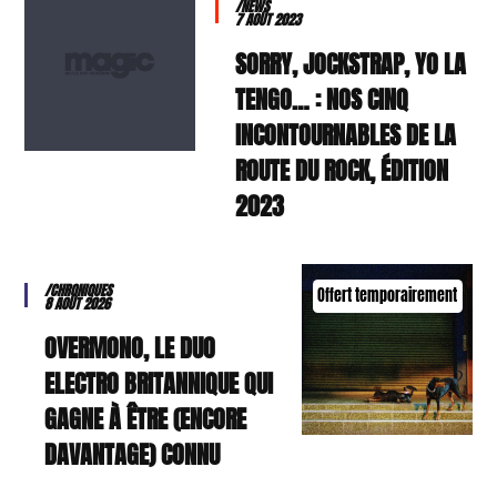
/NEWS
7 AOÛT 2023
SORRY, JOCKSTRAP, YO LA
TENGO… : NOS CINQ
INCONTOURNABLES DE LA
ROUTE DU ROCK, ÉDITION
2023
/CHRONIQUES
Offert temporairement
8 AOÛT 2026
OVERMONO, LE DUO
ELECTRO BRITANNIQUE QUI
GAGNE À ÊTRE (ENCORE
DAVANTAGE) CONNU