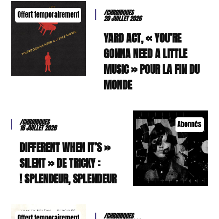
/CHRONIQUES
Offert temporairement
20 JUILLET 2026
YARD ACT, « YOU’RE
GONNA NEED A LITTLE
MUSIC » POUR LA FIN DU
MONDE
/CHRONIQUES
Abonnés
16 JUILLET 2026
« DIFFERENT WHEN IT’S
SILENT » DE TRICKY :
SPLENDEUR, SPLENDEUR !
/CHRONIQUES
Offert temporairement