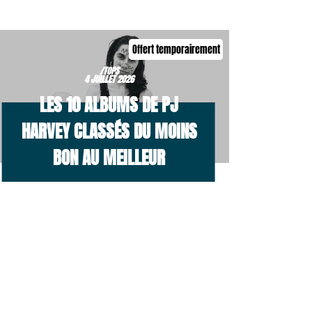
Offert temporairement
/TOPS
4 JUILLET 2026
LES 10 ALBUMS DE PJ
HARVEY CLASSÉS DU MOINS
BON AU MEILLEUR