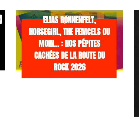
/NEWS
21 JUILLET 2026
ELIAS RØNNENFELT,
s
HORSEGIRL, THE FEMCELS OU
MOIN… : NOS PÉPITES
CACHÉES DE LA ROUTE DU
ROCK 2026