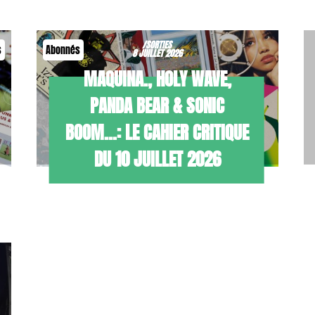
/SORTIES
s
Abonnés
8 JUILLET 2026
MAQUINA., HOLY WAVE,
PANDA BEAR & SONIC
BOOM…: LE CAHIER CRITIQUE
DU 10 JUILLET 2026