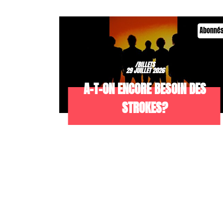
Abonné
/BILLETS
29 JUILLET 2026
A-T-ON ENCORE BESOIN DES
STROKES?