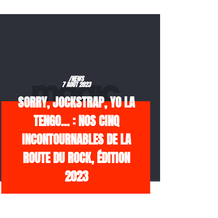
/NEWS
7 AOÛT 2023
SORRY, JOCKSTRAP, YO LA
TENGO… : NOS CINQ
INCONTOURNABLES DE LA
ROUTE DU ROCK, ÉDITION
2023