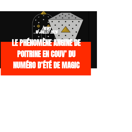
/NEWS
10 JUILLET 2026
LE PHÉNOMÈNE ANGINE DE
POITRINE EN COUV’ DU
NUMÉRO D’ÉTÉ DE MAGIC