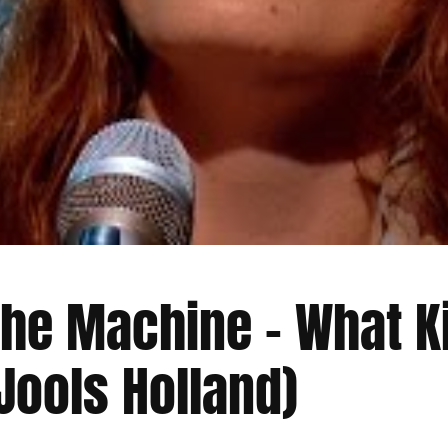
The Machine – What K
 Jools Holland)