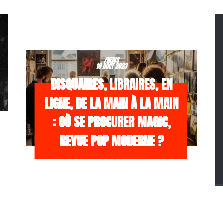
/NEWS
10 AOÛT 2023
DISQUAIRES, LIBRAIRES, EN
LIGNE, DE LA MAIN À LA MAIN
: OÙ SE PROCURER MAGIC,
REVUE POP MODERNE ?