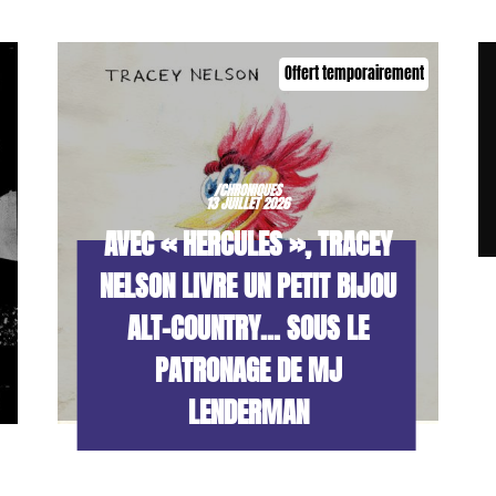
Offert temporairement
/CHRONIQUES
13 JUILLET 2026
AVEC « HERCULES », TRACEY
NELSON LIVRE UN PETIT BIJOU
ALT-COUNTRY… SOUS LE
PATRONAGE DE MJ
LENDERMAN