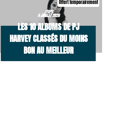
Offert temporairement
/TOPS
4 JUILLET 2026
LES 10 ALBUMS DE PJ
HARVEY CLASSÉS DU MOINS
BON AU MEILLEUR