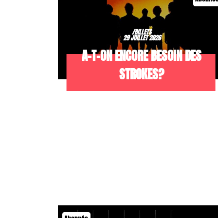
/BILLETS
29 JUILLET 2026
A-T-ON ENCORE BESOIN DES
STROKES?