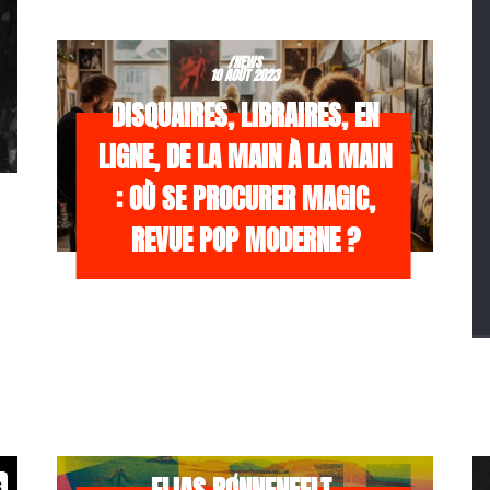
/NEWS
10 AOÛT 2023
DISQUAIRES, LIBRAIRES, EN
LIGNE, DE LA MAIN À LA MAIN
: OÙ SE PROCURER MAGIC,
REVUE POP MODERNE ?
/NEWS
21 JUILLET 2026
s