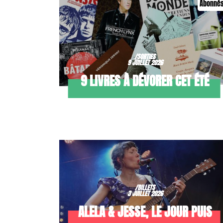
Abonné
/SORTIES
9 JUILLET 2026
9 LIVRES À DÉVORER CET ÉTÉ
/BILLETS
3 JUILLET 2026
ALELA & JESSE, LE JOUR PUIS