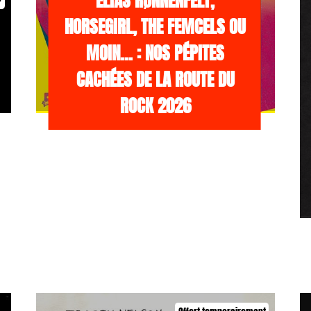
ELIAS RØNNENFELT,
HORSEGIRL, THE FEMCELS OU
MOIN… : NOS PÉPITES
CACHÉES DE LA ROUTE DU
ROCK 2026