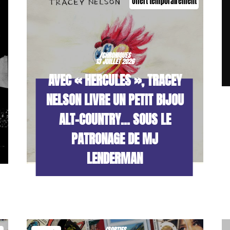
Offert temporairement
/CHRONIQUES
13 JUILLET 2026
AVEC « HERCULES », TRACEY
NELSON LIVRE UN PETIT BIJOU
ALT-COUNTRY… SOUS LE
PATRONAGE DE MJ
LENDERMAN
/SORTIES