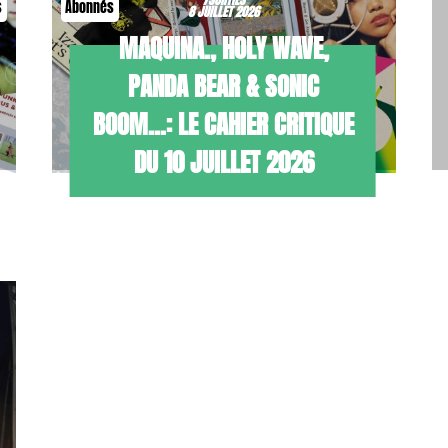
s
Abonnés
8 JUILLET 2026
MAQUINA., HOLY WAVE,
PANDA BEAR & SONIC
BOOM…: LE CAHIER CRITIQUE
DU 10 JUILLET 2026