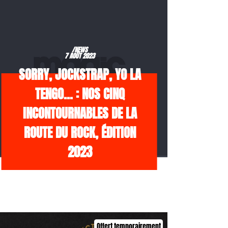
/NEWS
7 AOÛT 2023
SORRY, JOCKSTRAP, YO LA
TENGO… : NOS CINQ
INCONTOURNABLES DE LA
ROUTE DU ROCK, ÉDITION
2023
Offert temporairement