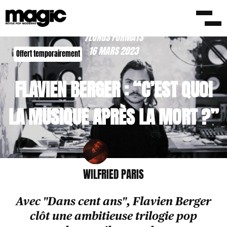
/LONGS FORMATS
16 MARS 2023
Offert temporairement
FLAVIEN BERGER : “C’EST QUOI
LA MUSIQUE APRÈS LA MORT ?”
WILFRIED PARIS
Avec "Dans cent ans", Flavien Berger
clôt une ambitieuse trilogie pop