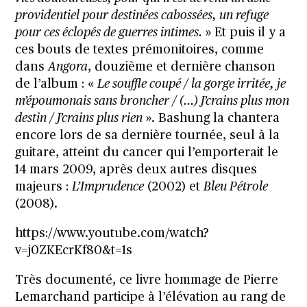
providentiel pour destinées cabossées, un refuge
pour ces éclopés de guerres intimes.
» Et puis il y a
ces bouts de textes prémonitoires, comme
dans
Angora
, douzième et dernière chanson
de l’album : «
Le souffle coupé / la gorge irritée, je
m’époumonais sans broncher / (…) J’crains plus mon
destin / J’crains plus rien
». Bashung la chantera
encore lors de sa dernière tournée, seul à la
guitare, atteint du cancer qui l’emporterait le
14 mars 2009, après deux autres disques
majeurs :
L’Imprudence
(2002) et
Bleu Pétrole
(2008).
https://www.youtube.com/watch?
v=j0ZKEcrKf80&t=1s
Très documenté, ce livre hommage de Pierre
Lemarchand participe à l’élévation au rang de