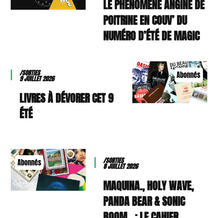
LE PHÉNOMÈNE ANGINE DE
POITRINE EN COUV’ DU
NUMÉRO D’ÉTÉ DE MAGIC
/SORTIES
Abonnés
9 JUILLET 2026
9 LIVRES À DÉVORER CET
ÉTÉ
/SORTIES
Abonnés
8 JUILLET 2026
MAQUINA., HOLY WAVE,
PANDA BEAR & SONIC
BOOM…: LE CAHIER