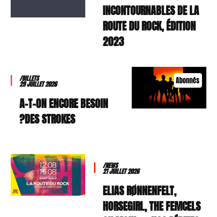
INCONTOURNABLES DE LA
ROUTE DU ROCK, ÉDITION
2023
/BILLETS
Abonnés
29 JUILLET 2026
A-T-ON ENCORE BESOIN
DES STROKES?
/NEWS
21 JUILLET 2026
ELIAS RØNNENFELT,
HORSEGIRL, THE FEMCELS