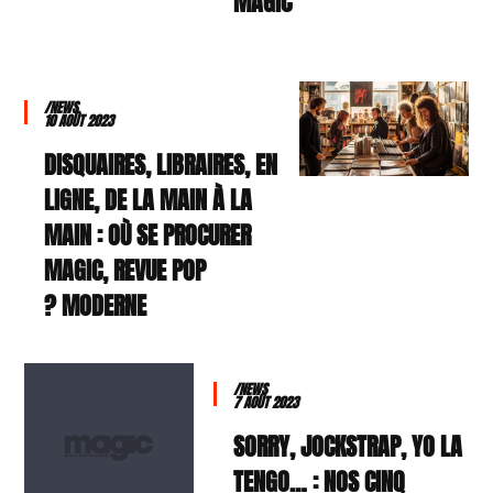
MAGIC
/NEWS
10 AOÛT 2023
DISQUAIRES, LIBRAIRES, EN
LIGNE, DE LA MAIN À LA
MAIN : OÙ SE PROCURER
MAGIC, REVUE POP
MODERNE ?
/NEWS
7 AOÛT 2023
SORRY, JOCKSTRAP, YO LA
TENGO… : NOS CINQ