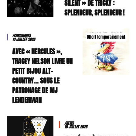
SILENT » DE TRICKY :
SPLENDEUR, SPLENDEUR !
/CHRONIQUES
Offert temporairement
13 JUILLET 2026
AVEC « HERCULES »,
TRACEY NELSON LIVRE UN
PETIT BIJOU ALT-
COUNTRY… SOUS LE
PATRONAGE DE MJ
LENDERMAN
/NEWS
10 JUILLET 2026