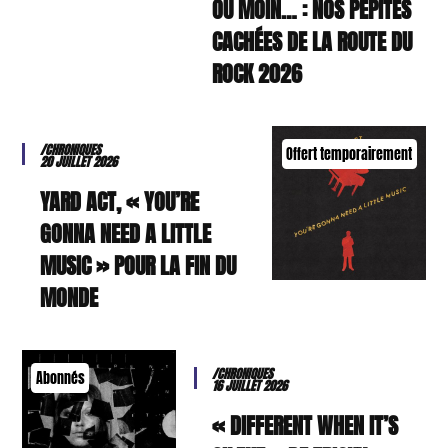
OU MOIN… : NOS PÉPITES
CACHÉES DE LA ROUTE DU
ROCK 2026
/CHRONIQUES
Offert temporairement
20 JUILLET 2026
YARD ACT, « YOU’RE
GONNA NEED A LITTLE
MUSIC » POUR LA FIN DU
MONDE
/CHRONIQUES
Abonnés
16 JUILLET 2026
« DIFFERENT WHEN IT’S