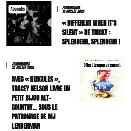
/CHRONIQUES
Abonnés
16 JUILLET 2026
« DIFFERENT WHEN IT’S
SILENT » DE TRICKY :
SPLENDEUR, SPLENDEUR !
/CHRONIQUES
Offert temporairement
13 JUILLET 2026
AVEC « HERCULES »,
TRACEY NELSON LIVRE UN
PETIT BIJOU ALT-
COUNTRY… SOUS LE
PATRONAGE DE MJ
LENDERMAN