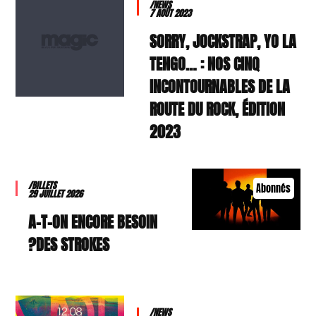
/NEWS
7 AOÛT 2023
SORRY, JOCKSTRAP, YO LA
TENGO… : NOS CINQ
INCONTOURNABLES DE LA
ROUTE DU ROCK, ÉDITION
2023
/BILLETS
Abonnés
29 JUILLET 2026
A-T-ON ENCORE BESOIN
DES STROKES?
/NEWS