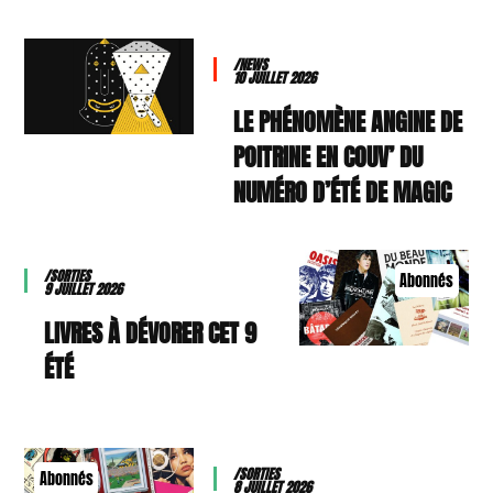
/NEWS
10 JUILLET 2026
LE PHÉNOMÈNE ANGINE DE
POITRINE EN COUV’ DU
NUMÉRO D’ÉTÉ DE MAGIC
/SORTIES
Abonnés
9 JUILLET 2026
9 LIVRES À DÉVORER CET
ÉTÉ
/SORTIES
Abonnés
8 JUILLET 2026