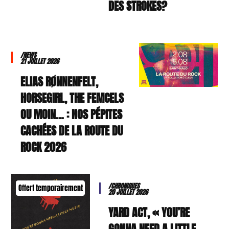
DES STROKES?
/NEWS
21 JUILLET 2026
ELIAS RØNNENFELT,
HORSEGIRL, THE FEMCELS
OU MOIN… : NOS PÉPITES
CACHÉES DE LA ROUTE DU
ROCK 2026
/CHRONIQUES
Offert temporairement
20 JUILLET 2026
YARD ACT, « YOU’RE
GONNA NEED A LITTLE