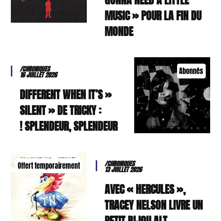
MUSIC » POUR LA FIN DU
MONDE
/CHRONIQUES
Abonnés
16 JUILLET 2026
« DIFFERENT WHEN IT’S
SILENT » DE TRICKY :
SPLENDEUR, SPLENDEUR !
/CHRONIQUES
Offert temporairement
13 JUILLET 2026
AVEC « HERCULES »,
TRACEY NELSON LIVRE UN
PETIT BIJOU ALT-