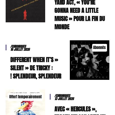
YARD ACT, « YOU’RE
GONNA NEED A LITTLE
MUSIC » POUR LA FIN DU
MONDE
/CHRONIQUES
Abonnés
16 JUILLET 2026
« DIFFERENT WHEN IT’S
SILENT » DE TRICKY :
SPLENDEUR, SPLENDEUR !
/CHRONIQUES
Offert temporairement
13 JUILLET 2026
AVEC « HERCULES »,