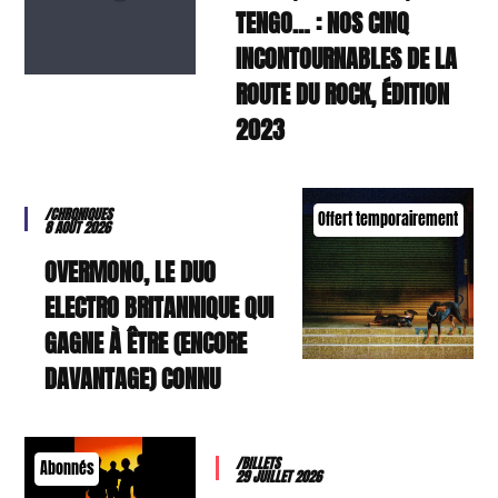
TENGO… : NOS CINQ
INCONTOURNABLES DE LA
ROUTE DU ROCK, ÉDITION
2023
/CHRONIQUES
Offert temporairement
8 AOÛT 2026
OVERMONO, LE DUO
ELECTRO BRITANNIQUE QUI
GAGNE À ÊTRE (ENCORE
DAVANTAGE) CONNU
/BILLETS
Abonnés
29 JUILLET 2026