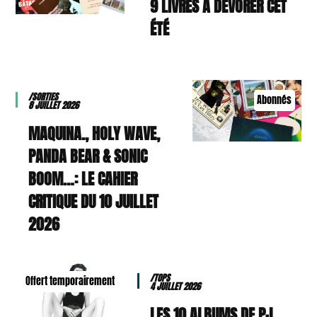
9 LIVRES À DÉVORER CET
ÉTÉ
/SORTIES
Abonnés
8 JUILLET 2026
MAQUINA., HOLY WAVE,
PANDA BEAR & SONIC
BOOM…: LE CAHIER
CRITIQUE DU 10 JUILLET
2026
/TOPS
Offert temporairement
4 JUILLET 2026
LES 10 ALBUMS DE PJ