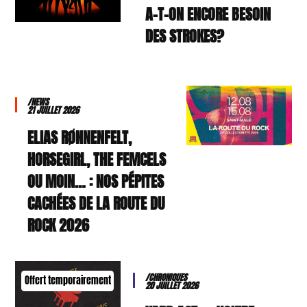
A-T-ON ENCORE BESOIN
DES STROKES?
/NEWS
21 JUILLET 2026
ELIAS RØNNENFELT,
HORSEGIRL, THE FEMCELS
OU MOIN… : NOS PÉPITES
CACHÉES DE LA ROUTE DU
ROCK 2026
/CHRONIQUES
Offert temporairement
20 JUILLET 2026