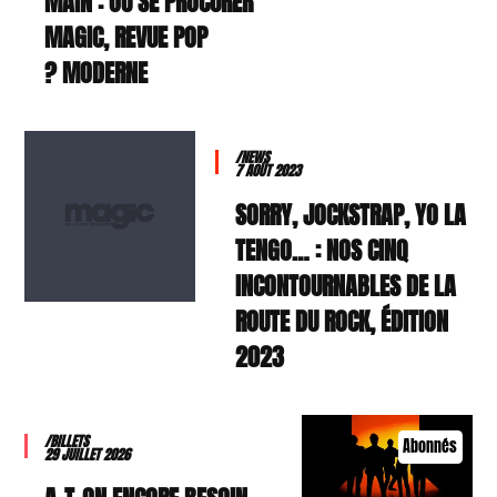
MAIN : OÙ SE PROCURER
MAGIC, REVUE POP
MODERNE ?
/NEWS
7 AOÛT 2023
SORRY, JOCKSTRAP, YO LA
TENGO… : NOS CINQ
INCONTOURNABLES DE LA
ROUTE DU ROCK, ÉDITION
2023
/BILLETS
Abonnés
29 JUILLET 2026