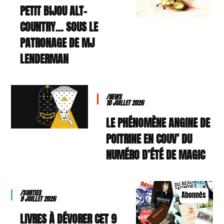
PETIT BIJOU ALT-
COUNTRY… SOUS LE
PATRONAGE DE MJ
LENDERMAN
/NEWS
10 JUILLET 2026
LE PHÉNOMÈNE ANGINE DE
POITRINE EN COUV’ DU
NUMÉRO D’ÉTÉ DE MAGIC
/SORTIES
Abonnés
9 JUILLET 2026
9 LIVRES À DÉVORER CET