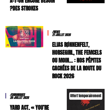
A-T-ON ENCORE BESOIN
DES STROKES?
/NEWS
21 JUILLET 2026
ELIAS RØNNENFELT,
HORSEGIRL, THE FEMCELS
OU MOIN… : NOS PÉPITES
CACHÉES DE LA ROUTE DU
ROCK 2026
/CHRONIQUES
Offert temporairement
20 JUILLET 2026
YARD ACT, « YOU’RE