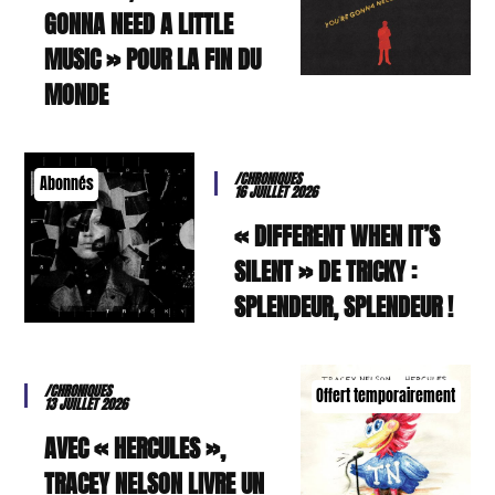
GONNA NEED A LITTLE
MUSIC » POUR LA FIN DU
MONDE
/CHRONIQUES
Abonnés
16 JUILLET 2026
« DIFFERENT WHEN IT’S
SILENT » DE TRICKY :
SPLENDEUR, SPLENDEUR !
/CHRONIQUES
Offert temporairement
13 JUILLET 2026
AVEC « HERCULES »,
TRACEY NELSON LIVRE UN