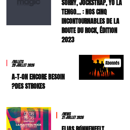
SORRY, JOCKSTRAP, YO LA
TENGO… : NOS CINQ
INCONTOURNABLES DE LA
ROUTE DU ROCK, ÉDITION
2023
/BILLETS
Abonnés
29 JUILLET 2026
A-T-ON ENCORE BESOIN
DES STROKES?
/NEWS
21 JUILLET 2026
ELIAS RØNNENFELT,