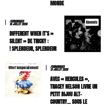
MONDE
/CHRONIQUES
Abonnés
16 JUILLET 2026
« DIFFERENT WHEN IT’S
SILENT » DE TRICKY :
SPLENDEUR, SPLENDEUR !
/CHRONIQUES
Offert temporairement
13 JUILLET 2026
AVEC « HERCULES »,
TRACEY NELSON LIVRE UN
PETIT BIJOU ALT-
COUNTRY… SOUS LE