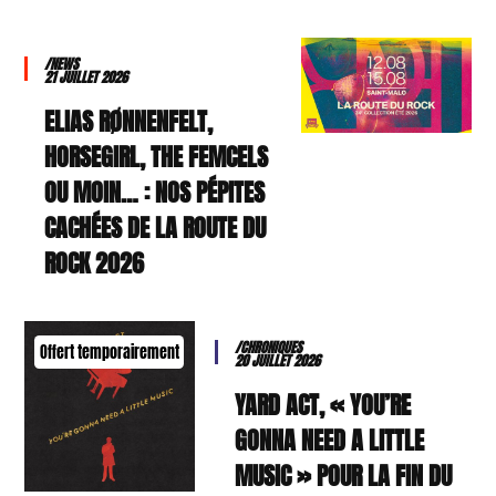
/NEWS
21 JUILLET 2026
ELIAS RØNNENFELT,
HORSEGIRL, THE FEMCELS
OU MOIN… : NOS PÉPITES
CACHÉES DE LA ROUTE DU
ROCK 2026
/CHRONIQUES
Offert temporairement
20 JUILLET 2026
YARD ACT, « YOU’RE
GONNA NEED A LITTLE
MUSIC » POUR LA FIN DU