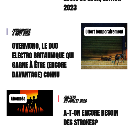
2023
/CHRONIQUES
Offert temporairement
8 AOÛT 2026
OVERMONO, LE DUO
ELECTRO BRITANNIQUE QUI
GAGNE À ÊTRE (ENCORE
DAVANTAGE) CONNU
/BILLETS
Abonnés
29 JUILLET 2026
A-T-ON ENCORE BESOIN
DES STROKES?