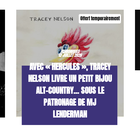
Offert temporairement
/CHRONIQUES
13 JUILLET 2026
AVEC « HERCULES », TRACEY
NELSON LIVRE UN PETIT BIJOU
ALT-COUNTRY… SOUS LE
PATRONAGE DE MJ
LENDERMAN