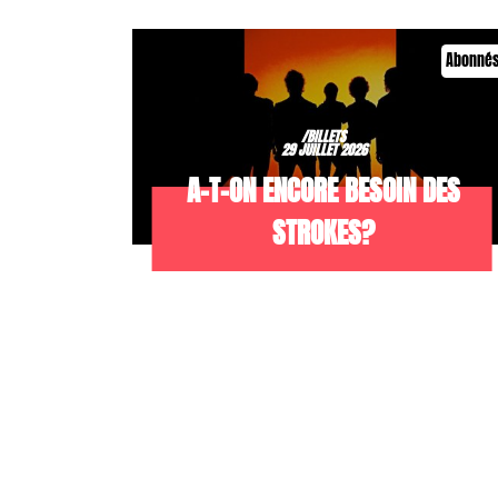
Abonné
/BILLETS
29 JUILLET 2026
A-T-ON ENCORE BESOIN DES
STROKES?