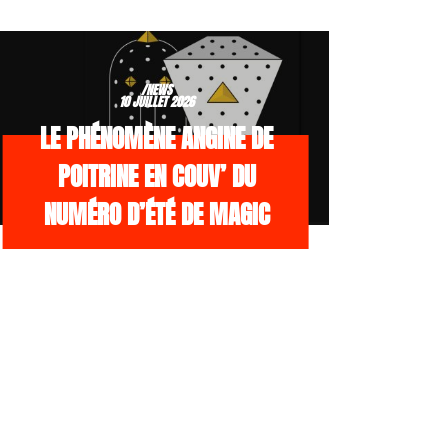
/NEWS
10 JUILLET 2026
LE PHÉNOMÈNE ANGINE DE
POITRINE EN COUV’ DU
NUMÉRO D’ÉTÉ DE MAGIC