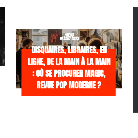
/NEWS
10 AOÛT 2023
DISQUAIRES, LIBRAIRES, EN
LIGNE, DE LA MAIN À LA MAIN
: OÙ SE PROCURER MAGIC,
REVUE POP MODERNE ?