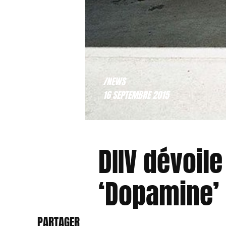
/NEWS
16 SEPTEMBRE 2015
DIIV dévoil
‘Dopamine’
PARTAGER