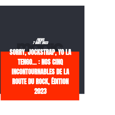
/NEWS
7 AOÛT 2023
SORRY, JOCKSTRAP, YO LA
TENGO… : NOS CINQ
INCONTOURNABLES DE LA
ROUTE DU ROCK, ÉDITION
2023