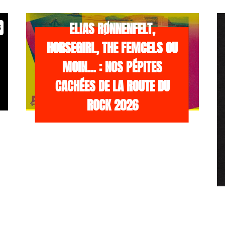
/NEWS
21 JUILLET 2026
ELIAS RØNNENFELT,
s
HORSEGIRL, THE FEMCELS OU
MOIN… : NOS PÉPITES
CACHÉES DE LA ROUTE DU
ROCK 2026