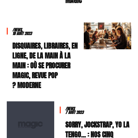
MAGIC
/NEWS
10 AOÛT 2023
DISQUAIRES, LIBRAIRES, EN
LIGNE, DE LA MAIN À LA
MAIN : OÙ SE PROCURER
MAGIC, REVUE POP
MODERNE ?
/NEWS
7 AOÛT 2023
SORRY, JOCKSTRAP, YO LA
TENGO… : NOS CINQ