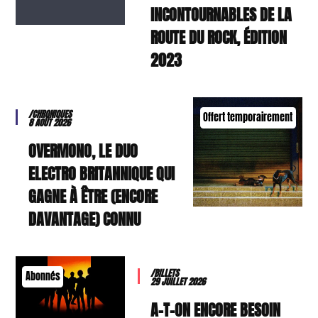
INCONTOURNABLES DE LA
ROUTE DU ROCK, ÉDITION
2023
/CHRONIQUES
Offert temporairement
8 AOÛT 2026
OVERMONO, LE DUO
ELECTRO BRITANNIQUE QUI
GAGNE À ÊTRE (ENCORE
DAVANTAGE) CONNU
/BILLETS
Abonnés
29 JUILLET 2026
A-T-ON ENCORE BESOIN