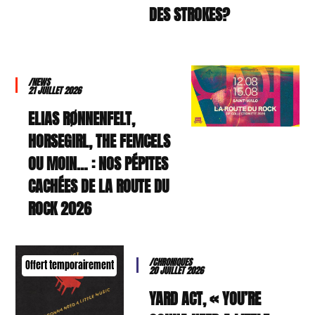
DES STROKES?
/NEWS
21 JUILLET 2026
ELIAS RØNNENFELT,
HORSEGIRL, THE FEMCELS
OU MOIN… : NOS PÉPITES
CACHÉES DE LA ROUTE DU
ROCK 2026
/CHRONIQUES
Offert temporairement
20 JUILLET 2026
YARD ACT, « YOU’RE