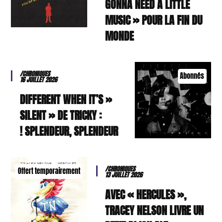
GONNA NEED A LITTLE
MUSIC » POUR LA FIN DU
MONDE
/CHRONIQUES
Abonnés
16 JUILLET 2026
« DIFFERENT WHEN IT’S
SILENT » DE TRICKY :
SPLENDEUR, SPLENDEUR !
/CHRONIQUES
Offert temporairement
13 JUILLET 2026
AVEC « HERCULES »,
TRACEY NELSON LIVRE UN